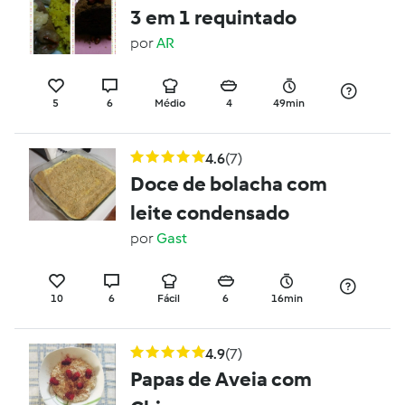
3 em 1 requintado
por
AR
5
6
Médio
4
49min
4.6
(7)
Doce de bolacha com
leite condensado
por
Gast
10
6
Fácil
6
16min
4.9
(7)
Papas de Aveia com