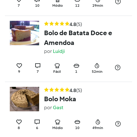
7
10
Médio
12
29min
4.8
(5)
Bolo de Batata Doce e
Amendoa
por
Luidji
9
7
Fácil
1
52min
4.8
(5)
Bolo Moka
por
Gast
8
6
Médio
10
49min