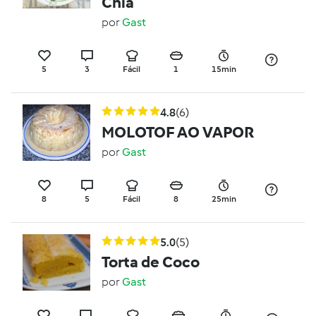
Chia
por
Gast
5
3
Fácil
1
15min
4.8
(6)
MOLOTOF AO VAPOR
por
Gast
8
5
Fácil
8
25min
5.0
(5)
Torta de Coco
por
Gast