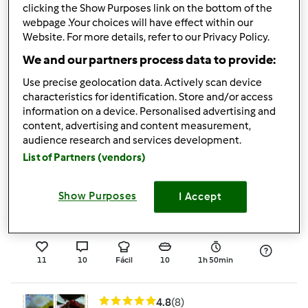
43
30
Fácil
0
33min
clicking the Show Purposes link on the bottom of the
webpage .Your choices will have effect within our
Website. For more details, refer to our Privacy Policy.
4.6
(19)
We and our partners process data to provide:
Brigadeiro de Colher
Use precise geolocation data. Actively scan device
por
thagcaldeira
characteristics for identification. Store and/or access
information on a device. Personalised advertising and
content, advertising and content measurement,
21
11
Fácil
8
26min
audience research and services development.
List of Partners (vendors)
4.7
(12)
Pudim cremoso
Show Purposes
I Accept
por
Marlene Bento
11
10
Fácil
10
1h 50min
4.8
(8)