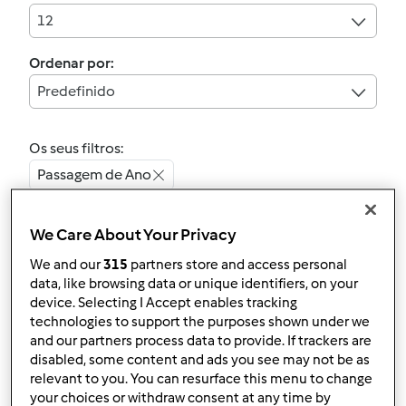
12
Ordenar por:
Predefinido
Os seus filtros:
Passagem de Ano
Limpar
We Care About Your Privacy
We and our
315
partners store and access personal
4.8
(26)
data, like browsing data or unique identifiers, on your
Néctar de longa
device. Selecting I Accept enables tracking
technologies to support the purposes shown under we
duração
and our partners process data to provide. If trackers are
por
ggi
disabled, some content and ads you see may not be as
relevant to you. You can resurface this menu to change
your choices or withdraw consent at any time by