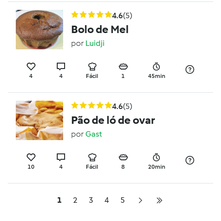
4.6
(5)
Bolo de Mel
por
Luidji
4
4
Fácil
1
45min
4.6
(5)
Pão de ló de ovar
por
Gast
10
4
Fácil
8
20min
1
2
3
4
5