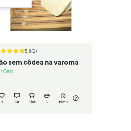
5.0
(1)
ão sem côdea na varoma
or
Gast
2
10
Fácil
1
49min