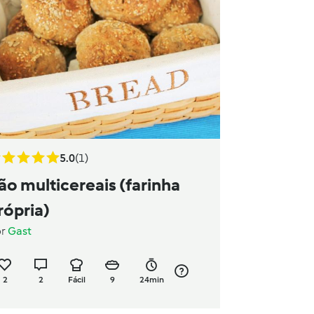
5.0
(1)
ão multicereais (farinha
rópria)
or
Gast
2
2
Fácil
9
24min