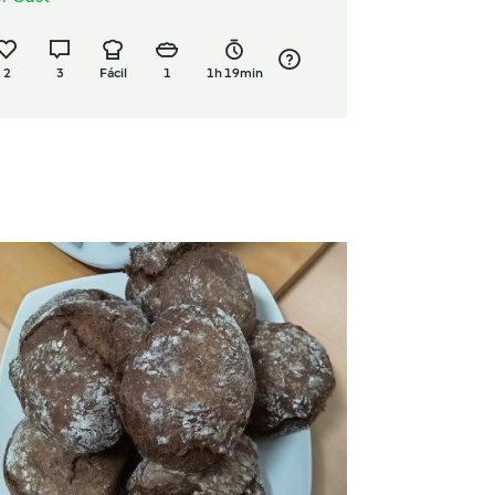
2
3
Fácil
1
1h 19min