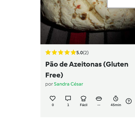
5.0
(2)
Pão de Azeitonas (Gluten
Free)
por
Sandra César
0
1
Fácil
--
45min