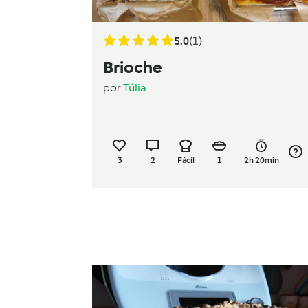
5.0
(1)
Brioche
por
Túlia
3
2
Fácil
1
2h 20min