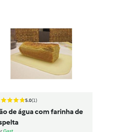
5.0
(1)
ão de água com farinha de
spelta
or
Gast