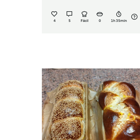
4
5
Fácil
0
1h 35min