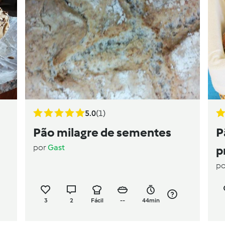
5.0
(1)
Pão milagre de sementes
P
por
Gast
p
p
3
2
Fácil
--
44min