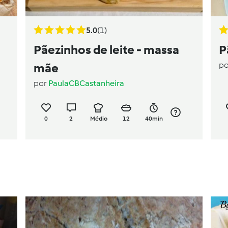
5.0
(1)
Pãezinhos de leite - massa
P
p
mãe
por
PaulaCBCastanheira
0
2
Médio
12
40min