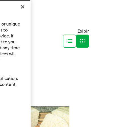
a or unique
es to
Exibir
ide. If
t to you.
t any time
ces will
.
ification.
 content,