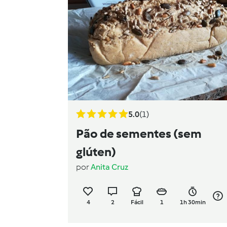
5.0
(1)
Pão de sementes (sem
glúten)
por
Anita Cruz
4
2
Fácil
1
1h 30min