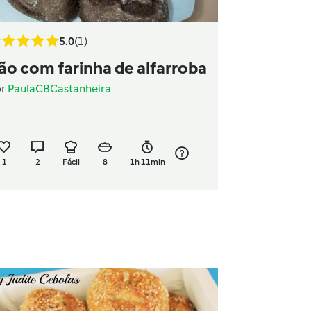
5.0
(1)
ão com farinha de alfarroba
or
PaulaCBCastanheira
1
2
Fácil
8
1h 11min