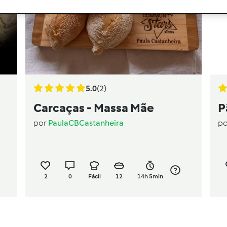
5.0
(2)
Carcaças - Massa Mãe
P
por
PaulaCBCastanheira
p
2
0
Fácil
12
14h 5min