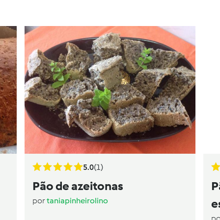
5.0
(1)
Pão de azeitonas
P
por
taniapinheirolino
e
p