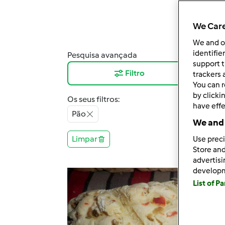
We Care
We and 
identifie
Pesquisa avançada
Resu
support t
Filtro
12
trackers 
You can r
by clicki
Os seus filtros:
have effe
Pão
We and 
Limpar
Use preci
Store and
advertis
develop
List of P