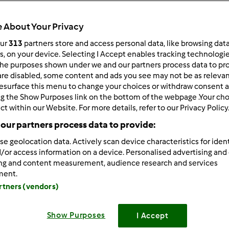
144
Resultados
 About Your Privacy
our
313
partners store and access personal data, like browsing dat
rs, on your device. Selecting I Accept enables tracking technologi
ltados por página:
Ordenar por:
he purposes shown under we and our partners process data to prov
Predefinido
are disabled, some content and ads you see may not be as relevan
esurface this menu to change your choices or withdraw consent a
ng the Show Purposes link on the bottom of the webpage .Your choi
ct within our Website. For more details, refer to our Privacy Policy
our partners process data to provide:
se geolocation data. Actively scan device characteristics for ident
/or access information on a device. Personalised advertising and
ing and content measurement, audience research and services
ment.
artners (vendors)
Show Purposes
I Accept