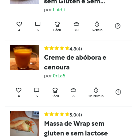
sem Gluten e Sem
Lactose
por
Luidji
4
3
Fácil
20
37min
4.8
(4)
Creme de abóbora e
cenoura
por
0rLa5
4
3
Fácil
6
1h 20min
5.0
(4)
Massa de Wrap sem
gluten e sem lactose