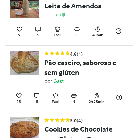
Leite de Amendoa
por
Luidji
9
5
Fácil
1
40min
4.8
(4)
Pão caseiro, saboroso e
sem glúten
por
Gast
13
5
Fácil
4
2h 25min
5.0
(4)
Cookies de Chocolate