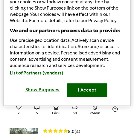
your choices or withdraw consent at any time by
clicking the Show Purposes link on the bottom of the
4.8
(5)
webpage .Your choices will have effect within our
Queques maça e
Website. For more details, refer to our Privacy Policy.
canela e noz (sem
We and our partners process data to provide:
açúcar e sem farinha)
por
Gast
Use precise geolocation data. Actively scan device
characteristics for identification. Store and/or access
information on a device. Personalised advertising and
3
1
Fácil
10
35min
content, advertising and content measurement,
audience research and services development.
List of Partners (vendors)
4.8
(4)
Bolinhos da Madeira
Show Purposes
I Accept
por
Luidji
7
5
Fácil
50
26min
5.0
(4)