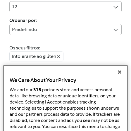
12
Ordenar por:
Predefinido
Os seus filtros:
Intolerante ao glúten
Limpar
We Care About Your Privacy
4.6
(5)
We and our
315
partners store and access personal
Bolo de Mel
data, like browsing data or unique identifiers, on your
device. Selecting I Accept enables tracking
por
Luidji
technologies to support the purposes shown under we
and our partners process data to provide. If trackers are
disabled, some content and ads you see may not be as
4
4
Fácil
1
45min
relevant to you. You can resurface this menu to change