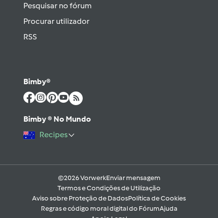
Pesquisar no fórum
Procurar utilizador
RSS
Bimby®
Bimby ® No Mundo
Recipes
©2026 Vorwerk
Enviar mensagem
Termos e Condições de Utilização
Aviso sobre Proteção de Dados
Política de Cookies
Regras e código moral digital do Fórum
Ajuda