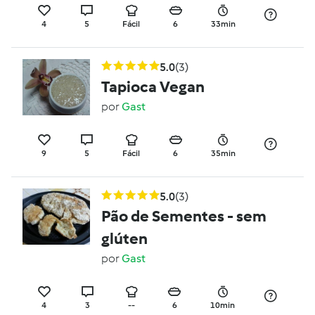
4
5
Fácil
6
33min
5.0
(3)
Tapioca Vegan
por
Gast
9
5
Fácil
6
35min
5.0
(3)
Pão de Sementes - sem
glúten
por
Gast
4
3
--
6
10min