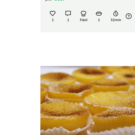
1
1
Fácil
1
32min