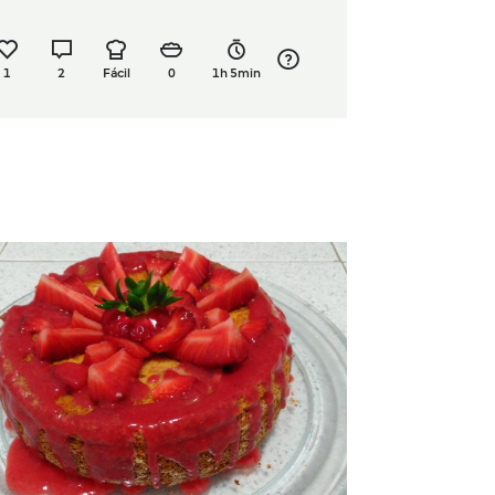
1
2
Fácil
0
1h 5min