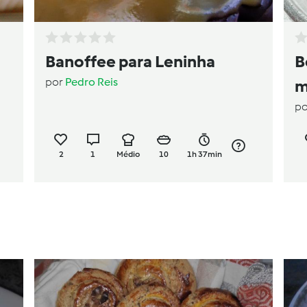
Banoffee para Leninha
B
por
Pedro Reis
m
p
2
1
Médio
10
1h 37min