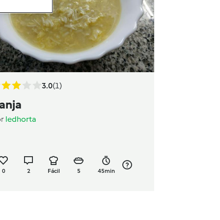
3.0
(1)
anja
or
ledhorta
0
2
Fácil
5
45min