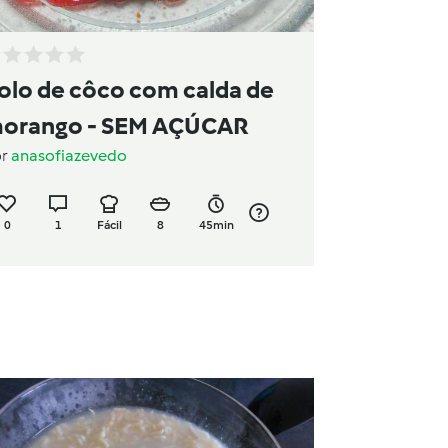
olo de côco com calda de
orango - SEM AÇÚCAR
or
anasofiazevedo
0
1
Fácil
8
45min