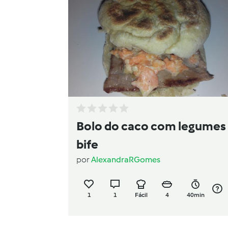
Bolo do caco com legumes
bife
por
AlexandraRGomes
1
1
Fácil
4
40min