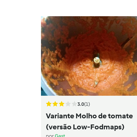
3.0
(1)
Variante Molho de tomate
(versão Low-Fodmaps)
por
Gast