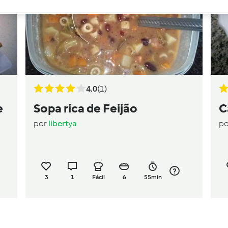
4.0
(1)
e
Sopa rica de Feijão
C
por
libertya
p
3
1
Fácil
6
55min