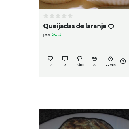
Queijadas de laranja 🍊
por
Gast
0
2
Fácil
20
27min