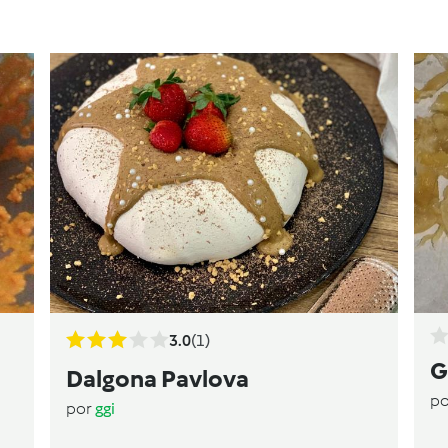
3.0
(1)
G
Dalgona Pavlova
p
por
ggi