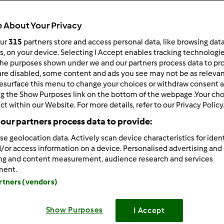
98
Resultados
 About Your Privacy
our
315
partners store and access personal data, like browsing dat
rs, on your device. Selecting I Accept enables tracking technologi
ltados por página:
Ordenar por:
he purposes shown under we and our partners process data to prov
Predefinido
are disabled, some content and ads you see may not be as relevan
esurface this menu to change your choices or withdraw consent a
ng the Show Purposes link on the bottom of the webpage .Your choi
ct within our Website. For more details, refer to our Privacy Policy
our partners process data to provide:
se geolocation data. Actively scan device characteristics for ident
/or access information on a device. Personalised advertising and
ing and content measurement, audience research and services
ment.
artners (vendors)
Show Purposes
I Accept