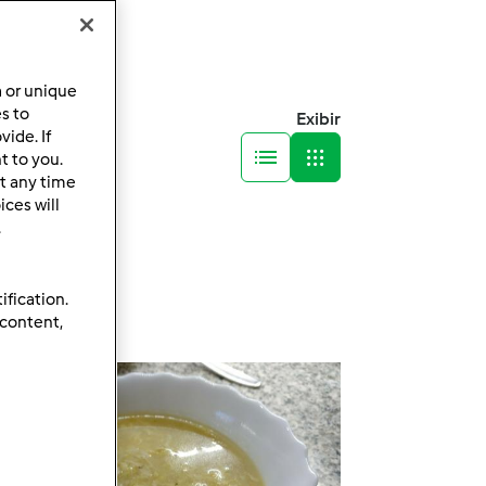
a or unique
es to
Exibir
ide. If
t to you.
t any time
ces will
.
ification.
 content,