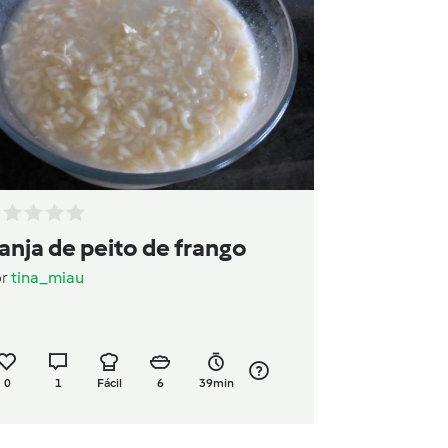
anja de peito de frango
or
tina_miau
0
1
Fácil
6
39min