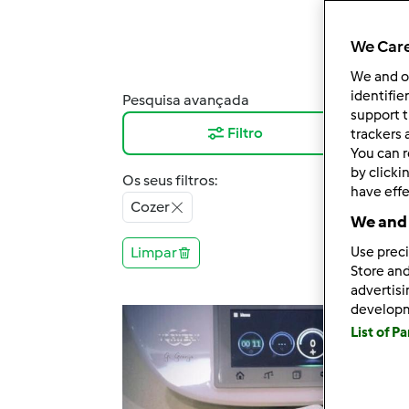
We Care
We and 
identifie
Pesquisa avançada
Resu
support t
Filtro
12
trackers 
You can r
by clicki
Os seus filtros:
have effe
Cozer
We and 
Limpar
Use preci
Store and
advertis
develop
List of P