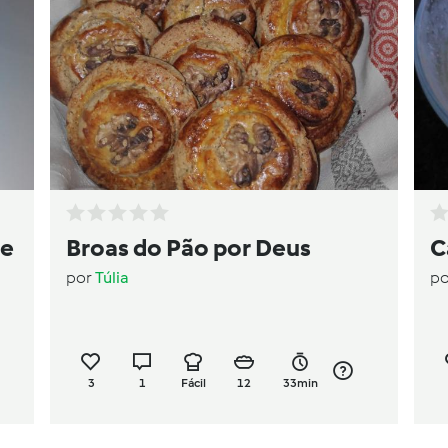
 e
Broas do Pão por Deus
C
por
Túlia
p
3
1
Fácil
12
33min