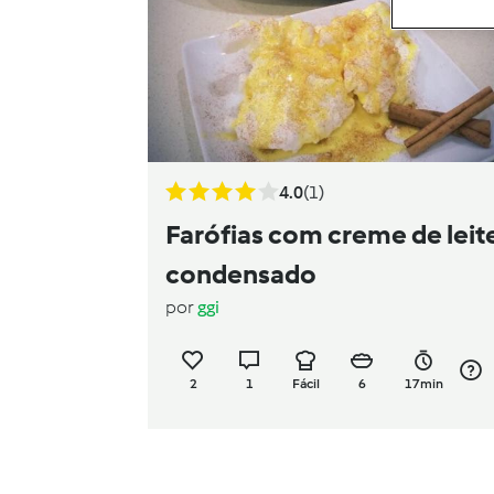
4.0
(1)
Farófias com creme de leit
condensado
por
ggi
2
1
Fácil
6
17min