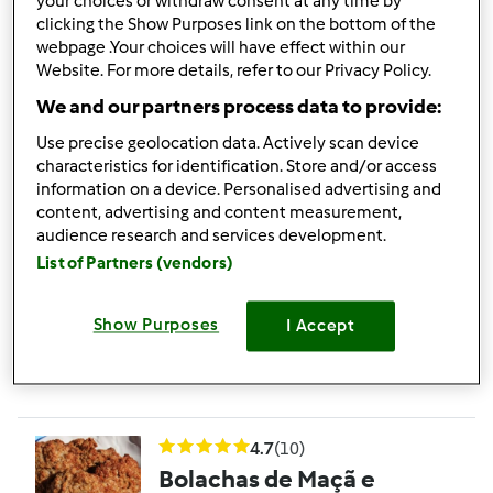
your choices or withdraw consent at any time by
clicking the Show Purposes link on the bottom of the
4.7
(13)
webpage .Your choices will have effect within our
Pizza (tipo pizza Hut)
Website. For more details, refer to our Privacy Policy.
por
Assiralc
We and our partners process data to provide:
Use precise geolocation data. Actively scan device
characteristics for identification. Store and/or access
9
5
Fácil
0
55min
information on a device. Personalised advertising and
content, advertising and content measurement,
audience research and services development.
4.6
(11)
List of Partners (vendors)
Paté delícia de atum
por
JOCA.
Show Purposes
I Accept
15
3
Fácil
12
1min
4.7
(10)
Bolachas de Maçã e