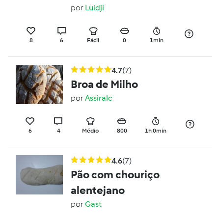
por
Luidji
8
6
Fácil
0
1min
4.7
(7)
Broa de Milho
por
Assiralc
6
4
Médio
800
1h 0min
4.6
(7)
Pão com chouriço
alentejano
por
Gast