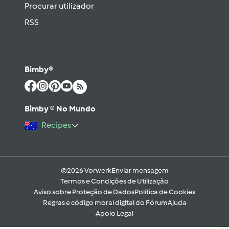
Procurar utilizador
RSS
Bimby®
Bimby ® No Mundo
Recipes
©2026 Vorwerk
Enviar mensagem
Termos e Condições de Utilização
Aviso sobre Proteção de Dados
Política de Cookies
Regras e código moral digital do Fórum
Ajuda
Apoio Legal