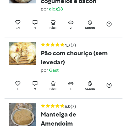
cogumelos e bacon
por
aidg18
14
4
Fácil
2
50min
4.7
(7)
Pão com chouriço (sem
levedar)
por
Gast
1
9
Fácil
1
56min
5.0
(7)
Manteiga de
Amendoim