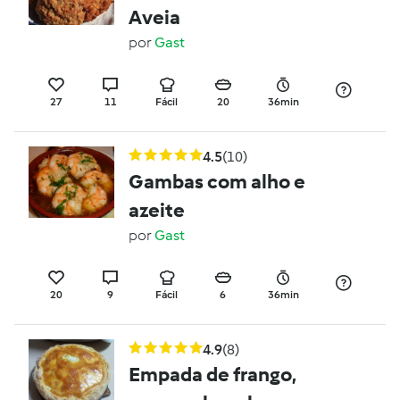
Aveia
por
Gast
27
11
Fácil
20
36min
4.5
(10)
Gambas com alho e
azeite
por
Gast
20
9
Fácil
6
36min
4.9
(8)
Empada de frango,