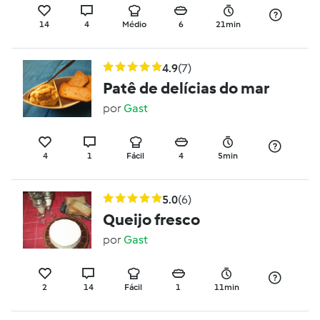
14
4
Médio
6
21min
4.9
(7)
Patê de delícias do mar
por
Gast
4
1
Fácil
4
5min
5.0
(6)
Queijo fresco
por
Gast
2
14
Fácil
1
11min