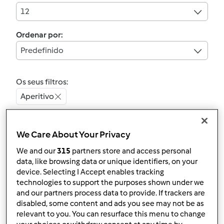
12
Ordenar por:
Predefinido
Os seus filtros:
Aperitivo
Limpar
We Care About Your Privacy
We and our
315
partners store and access personal
4.9
(13)
data, like browsing data or unique identifiers, on your
Queijo Fresco
device. Selecting I Accept enables tracking
por
cj70
technologies to support the purposes shown under we
and our partners process data to provide. If trackers are
disabled, some content and ads you see may not be as
14
13
Fácil
1
6min
relevant to you. You can resurface this menu to change