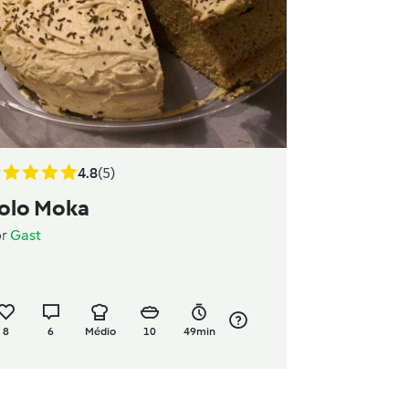
4.8
(5)
olo Moka
or
Gast
8
6
Médio
10
49min