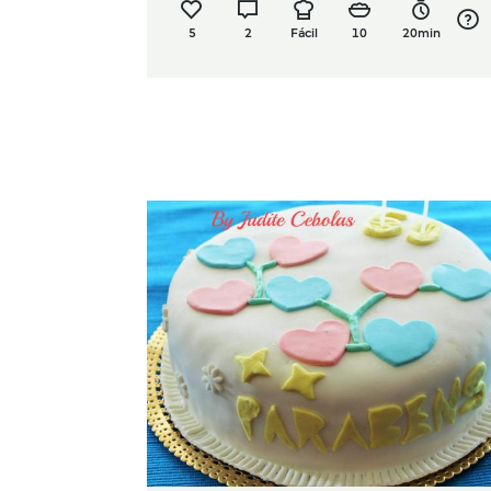
5
2
Fácil
10
20min