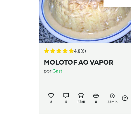
4.8
(6)
MOLOTOF AO VAPOR
por
Gast
8
5
Fácil
8
25min