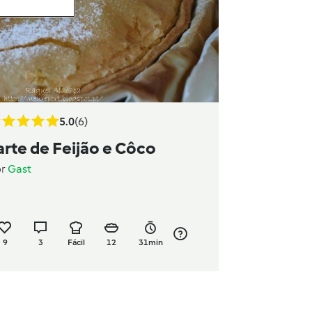
5.0
(6)
arte de Feijão e Côco
or
Gast
9
3
Fácil
12
31min