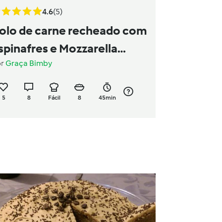
4.6
(5)
olo de carne recheado com
spinafres e Mozzarella
or
Graça Bimby
resco
5
8
Fácil
8
45min