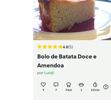
4.8
(5)
Bolo de Batata Doce e
Amendoa
por
Luidji
9
7
Fácil
1
52min