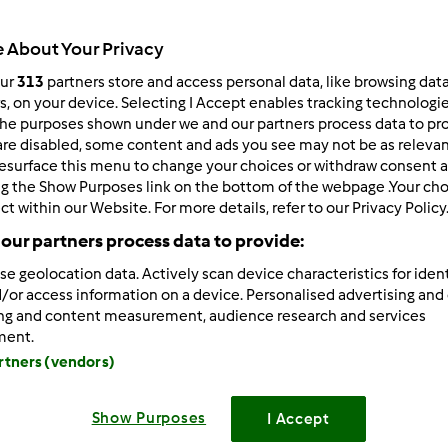
674
Resultados
 About Your Privacy
our
313
partners store and access personal data, like browsing dat
rs, on your device. Selecting I Accept enables tracking technologi
ltados por página:
Ordenar por:
he purposes shown under we and our partners process data to prov
Predefinido
are disabled, some content and ads you see may not be as relevan
esurface this menu to change your choices or withdraw consent a
ng the Show Purposes link on the bottom of the webpage .Your choi
ct within our Website. For more details, refer to our Privacy Policy
our partners process data to provide:
se geolocation data. Actively scan device characteristics for ident
/or access information on a device. Personalised advertising and
ing and content measurement, audience research and services
ment.
artners (vendors)
Show Purposes
I Accept