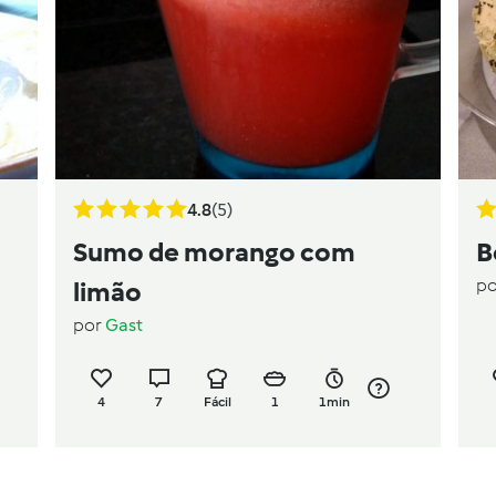
4.8
(5)
Sumo de morango com
B
p
limão
por
Gast
4
7
Fácil
1
1min