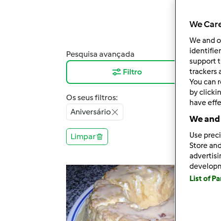
We Care
We and 
identifie
Pesquisa avançada
Resu
support t
Filtro
12
trackers 
You can r
by clicki
Os seus filtros:
have effe
Aniversário
We and 
Use preci
Limpar
Store and
advertis
develop
List of P