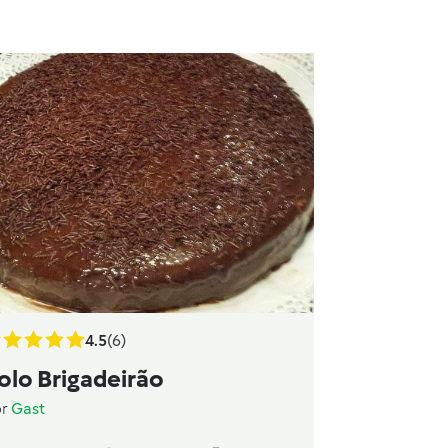
4.5
(6)
olo Brigadeirão
or
Gast