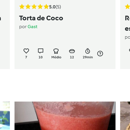
5.0
(5)
a
Torta de Coco
R
por
Gast
e
p
F
7
10
Médio
12
29min