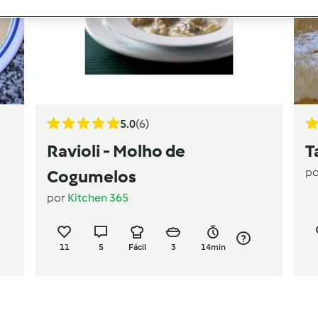
5.0
(6)
Ravioli - Molho de
T
p
Cogumelos
por
Kitchen 365
11
5
Fácil
3
14min