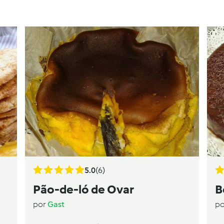
5.0
(6)
Pão-de-ló de Ovar
B
por
Gast
p