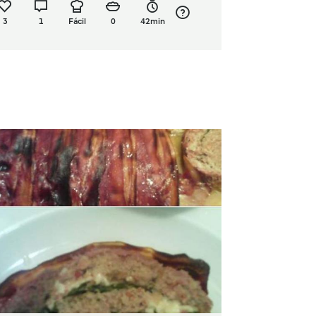
3
1
Fácil
0
42min