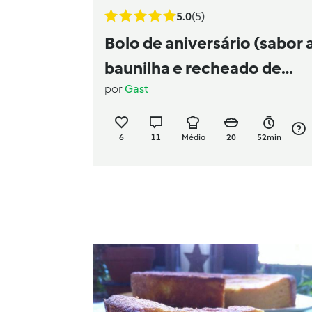
5.0
(5)
Bolo de aniversário (sabor 
baunilha e recheado de
por
Gast
ganache)
6
11
Médio
20
52min