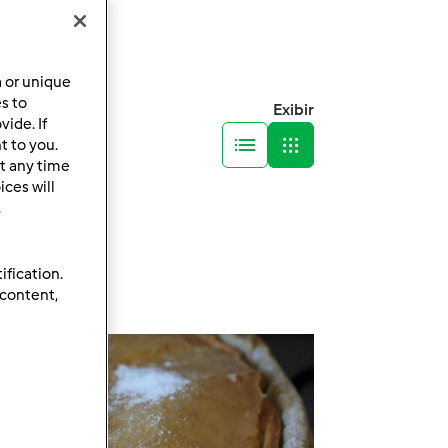
a or unique
es to
Exibir
ide. If
t to you.
t any time
ces will
.
ification.
 content,