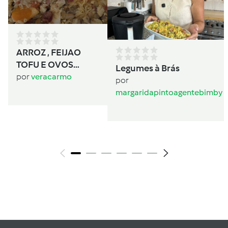
ARROZ , FEIJAO
TOFU E OVOS
Legumes à Brás
ESCALFADOS
por
veracarmo
por
BIMBY
margaridapintoagentebimby