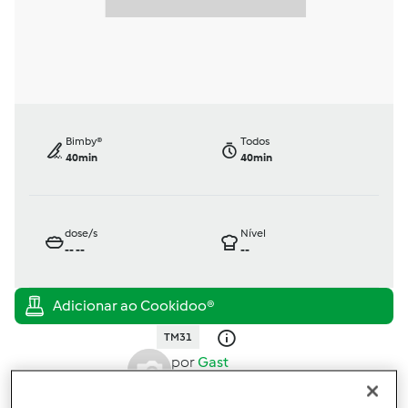
Bimby®
Todos
40min
40min
dose/s
Nível
--
--
--
TM31
por
Gast
published: 10.06.2014