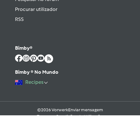
Procurar utilizador
RSS
Bimby®
Bimby ® No Mundo
Recipes
©2026 Vorwerk
Enviar mensagem
Termos e Condições de Utilização
Aviso sobre Proteção de Dados
Política de Cookies
Regras e código moral digital do Fórum
Ajuda
Apoio Legal