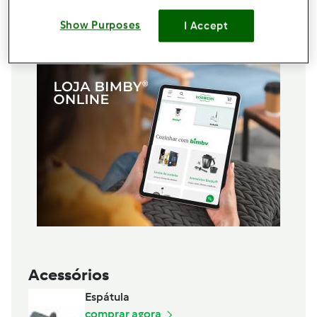
sal - a gosto
Adicionar à lista de compras
Show Purposes
I Accept
Acessórios
Espátula
comprar agora