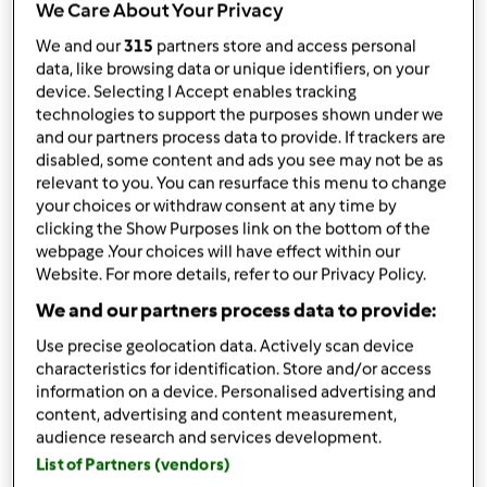
Adicionar às minhas coleções
We Care About Your Privacy
We and our
315
partners store and access personal
Partilhar receita
data, like browsing data or unique identifiers, on your
Criar uma variante
device. Selecting I Accept enables tracking
technologies to support the purposes shown under we
and our partners process data to provide. If trackers are
disabled, some content and ads you see may not be as
relevant to you. You can resurface this menu to change
your choices or withdraw consent at any time by
clicking the Show Purposes link on the bottom of the
Ingredientes
webpage .Your choices will have effect within our
Website. For more details, refer to our Privacy Policy.
Coentros - 25 g
Azeite - 5 g
We and our partners process data to provide:
Cebola - 25 g
Use precise geolocation data. Actively scan device
Pimentão - 1 colher de sopa
characteristics for identification. Store and/or access
Cominhos - 1 colher de chá
information on a device. Personalised advertising and
Cenoura - 450 g
content, advertising and content measurement,
Manteiga de amendoim - 50 g
audience research and services development.
Pão ralado - 170 g
List of Partners (vendors)