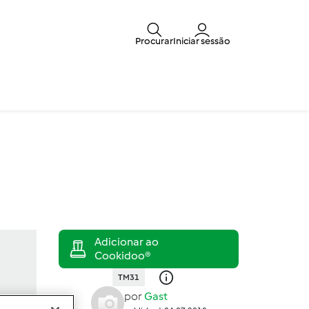
Procurar
Iniciar sessão
TM31
por
Gast