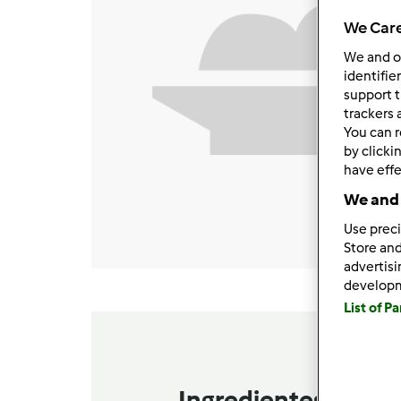
We Care
We and 
identifie
support t
trackers 
You can r
by clicki
have effe
We and 
Use preci
Store and
advertis
develop
List of P
Ingredientes