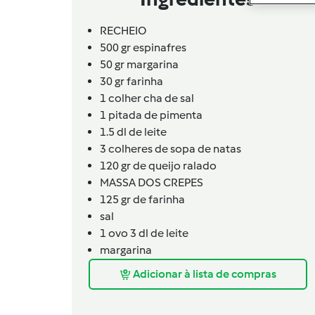
RECHEIO
500 gr espinafres
50 gr margarina
30 gr farinha
1 colher cha de sal
1 pitada de pimenta
1.5 dl de leite
3 colheres de sopa de natas
120 gr de queijo ralado
MASSA DOS CREPES
125 gr de farinha
sal
1 ovo 3 dl de leite
margarina
Adicionar à lista de compras