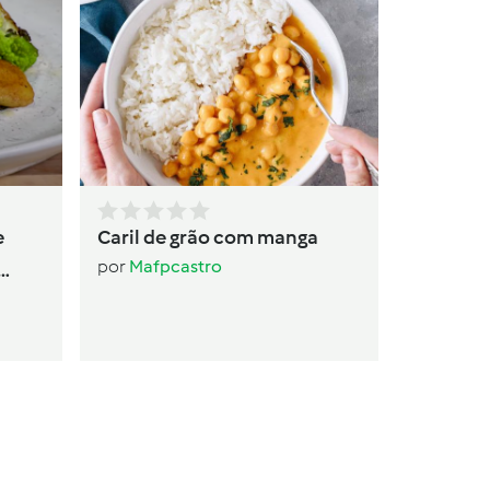
Seitan c
batata-
por
ruteg
e
Caril de grão com manga
por
Mafpcastro