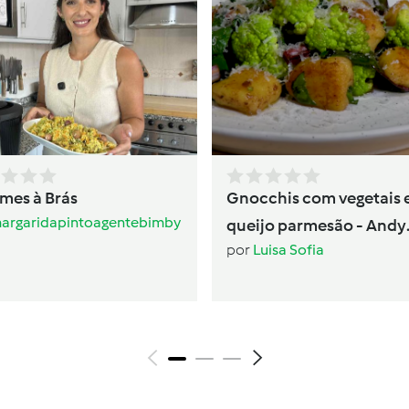
mes à Brás
Gnocchis com vegetais 
argaridapintoagentebimby
queijo parmesão - Andy
por
Luisa Sofia
Cooks