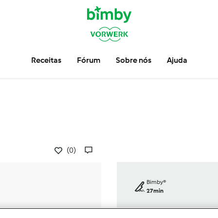
Receitas
Fórum
Sobre nós
Ajuda
(0)
Bimby®
27min