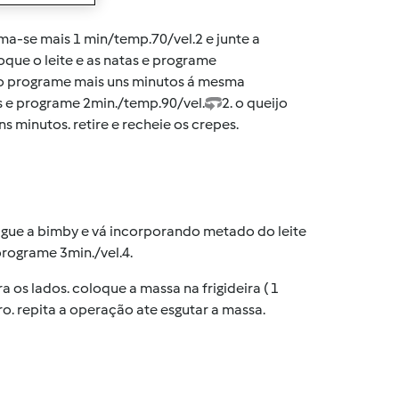
a-se mais 1 min/temp.70/vel.2 e junte a
oque o leite e as natas e programe
rio programe mais uns minutos á mesma
es e programe 2min./temp.90/vel.
2. o queijo
s minutos. retire e recheie os crepes.
 Ligue a bimby e vá incorporando metado do leite
 programe 3min./vel.4.
 os lados. coloque a massa na frigideira ( 1
tro. repita a operação ate esgutar a massa.