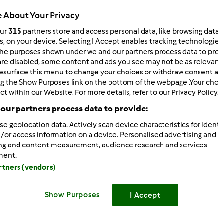
Todos
 About Your Privacy
27min
our
315
partners store and access personal data, like browsing dat
rs, on your device. Selecting I Accept enables tracking technologi
he purposes shown under we and our partners process data to prov
are disabled, some content and ads you see may not be as relevan
dose/s
--
--
esurface this menu to change your choices or withdraw consent a
ng the Show Purposes link on the bottom of the webpage .Your choi
ct within our Website. For more details, refer to our Privacy Policy
our partners process data to provide:
Nível
--
se geolocation data. Actively scan device characteristics for ident
/or access information on a device. Personalised advertising and
ing and content measurement, audience research and services
ment.
artners (vendors)
Etapa de pr
Show Purposes
I Accept
Prepare e coza os espinafres 8min/temp.100/vel.
;