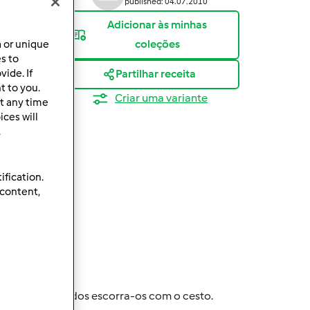
published: 04.07.2010
Adicionar às minhas
coleções
a or unique
es to
ide. If
Partilhar receita
t to you.
Criar uma variante
t any time
ces will
.
ification.
 content,
eparação
 depois de cozidos escorra-os com o cesto.