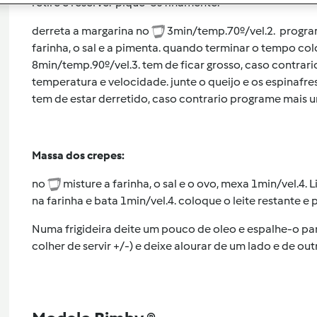
retire e reserve. pique-os finamente.
derreta a margarina no
3min/temp.70º/vel.2. program
farinha, o sal e a pimenta. quando terminar o tempo col
8min/temp.90º/vel.3. tem de ficar grosso, caso contra
temperatura e velocidade. junte o queijo e os espinafr
tem de estar derretido, caso contrario programe mais un
Massa dos crepes:
no
misture a farinha, o sal e o ovo, mexa 1min/vel.4.
na farinha e bata 1min/vel.4. coloque o leite restante e
Numa frigideira deite um pouco de oleo e espalhe-o para
colher de servir +/-) e deixe alourar de um lado e de ou