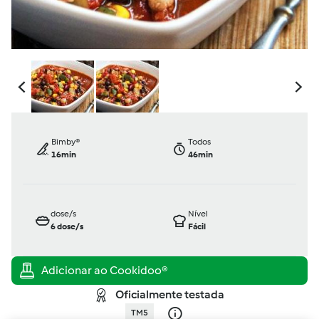
Bimby®
Todos
16min
46min
dose/s
Nível
6
dose/s
Fácil
Oficialmente testada
TM5