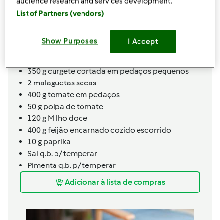
1
c. chá
cominhos
audience research and services development.
1
c. chá
coentros em pó
List of Partners (vendors)
150
g
pimento vermelho s/ sementes cortado
em pedaços
Show Purposes
I Accept
150
g
pimento verde s/ sementes cortado em
pedaços
350
g
curgete cortada em pedaços pequenos
2
malaguetas secas
400
g
tomate em pedaços
50
g
polpa de tomate
120
g
Milho doce
400
g
feijão encarnado cozido escorrido
10
g
paprika
Sal
q.b.
p/ temperar
Pimenta q.b. p/ temperar
Adicionar à lista de compras