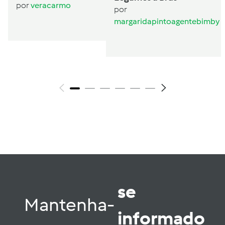
ESCALFADOS
por
veracarmo
por
BIMBY
margaridapintoagentebimby
se
Mantenha-
informado