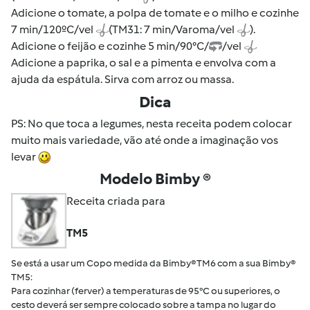
Adicione o tomate, a polpa de tomate e o milho e cozinhe
7 min/120ºC/vel
(TM31: 7 min/Varoma/vel
).
Adicione o feijão e cozinhe 5 min/90°C/
/vel
Adicione a paprika, o sal e a pimenta e envolva com a
ajuda da espátula. Sirva com arroz ou massa.
Dica
PS: No que toca a legumes, nesta receita podem colocar
muito mais variedade, vão até onde a imaginação vos
levar
Modelo Bimby ®
Receita criada para
TM5
Se está a usar um Copo medida da Bimby® TM6 com a sua Bimby®
TM5:
Para cozinhar (ferver) a temperaturas de 95°C ou superiores, o
cesto deverá ser sempre colocado sobre a tampa no lugar do