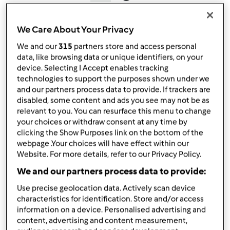
por
Gast
published: 22.03.2018
alterado: 27.03.2019
We Care About Your Privacy
Adicionar às minhas coleções
We and our
315
partners store and access personal
data, like browsing data or unique identifiers, on your
Partilhar receita
device. Selecting I Accept enables tracking
technologies to support the purposes shown under we
Criar uma variante
and our partners process data to provide. If trackers are
disabled, some content and ads you see may not be as
relevant to you. You can resurface this menu to change
your choices or withdraw consent at any time by
clicking the Show Purposes link on the bottom of the
webpage .Your choices will have effect within our
Ingredientes
Website. For more details, refer to our Privacy Policy.
We and our partners process data to provide:
Chilli Vegetariano
Use precise geolocation data. Actively scan device
35
g
óleo vegetal
characteristics for identification. Store and/or access
300
g
cebola cortada em pedaços
information on a device. Personalised advertising and
2
dentes de alho
content, advertising and content measurement,