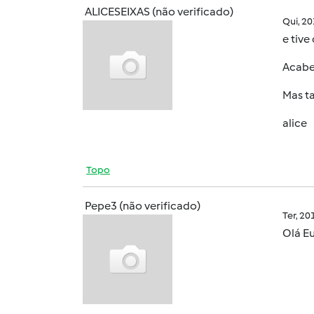
ALICESEIXAS (não verificado)
Qui, 2
e tiv
Acabei
Mas t
alice
Topo
Pepe3 (não verificado)
Ter, 2
Olá Eu