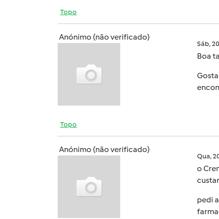
Topo
Anónimo (não verificado)
Sáb, 2
Boa ta
Gosta
encon
Topo
Anónimo (não verificado)
Qua, 2
o Crem
custar
pedi 
farmac