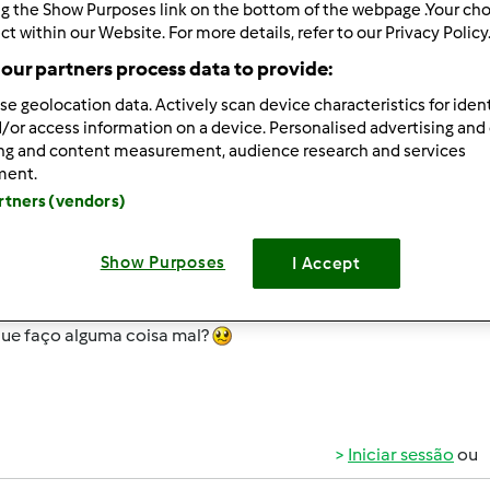
ng the Show Purposes link on the bottom of the webpage .Your choi
 Recentes
10
ct within our Website. For more details, refer to our Privacy Policy
our partners process data to provide:
se geolocation data. Actively scan device characteristics for ident
/or access information on a device. Personalised advertising and
ing and content measurement, audience research and services
ment.
010-03-24 15:04
artners (vendors)
 duas vezes que tento fazer suspiros, pela receita do livro base,
Show Purposes
I Accept
icam sempre moles e impossíveis de moldar.
que faço alguma coisa mal?
Iniciar sessão
ou