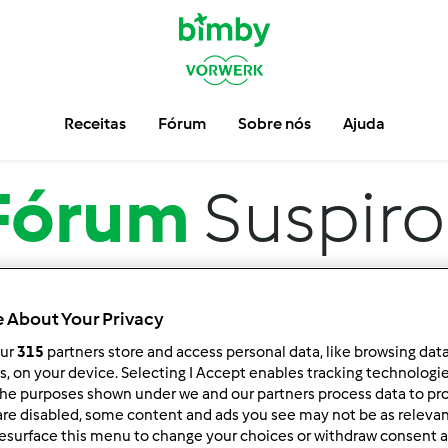
Receitas
Fórum
Sobre nós
Ajuda
Fórum
Suspiro
 About Your Privacy
our
315
partners store and access personal data, like browsing dat
rs, on your device. Selecting I Accept enables tracking technologi
he purposes shown under we and our partners process data to prov
are disabled, some content and ads you see may not be as relevan
ar por:
Resultados por página:
esurface this menu to change your choices or withdraw consent a