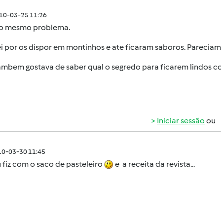
010-03-25 11:26
e o mesmo problema.
 por os dispor em montinhos e ate ficaram saboros. Pareciam
ambem gostava de saber qual o segredo para ficarem lindos c
Iniciar sessão
ou
010-03-30 11:45
 fiz com o saco de pasteleiro
e a receita da revista...