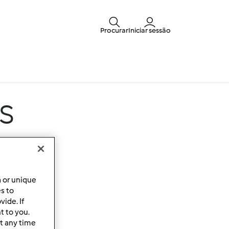
Procurar
Iniciar sessão
s
a or unique
es to
ide. If
t to you.
t any time