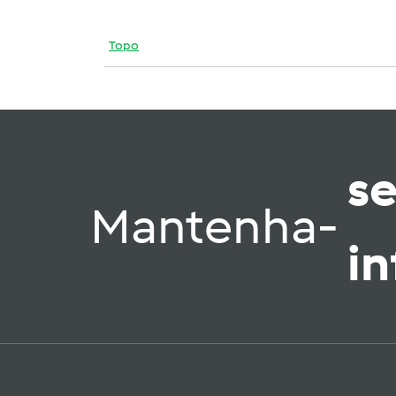
Topo
s
Mantenha-
i