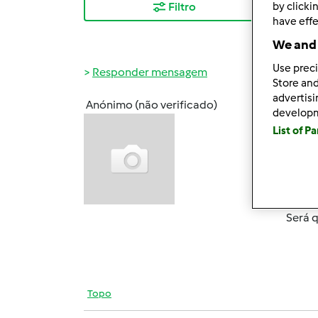
by clicki
Filtro
Mais
have effe
We and 
Use preci
Responder mensagem
Store and
advertis
Anónimo (não verificado)
develop
Qua, 2
List of P
olá!
já por
Mas f
Será 
Topo