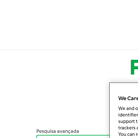
Passar para o conteúdo principal
We Care
We and 
identifie
support t
trackers 
Pesquisa avançada
Orden
You can r