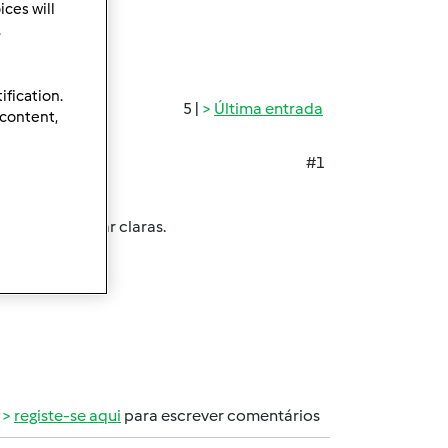
ces will
.
ification.
5 |
Última entrada
 content,
#1
 para aproveitar claras.
registe-se aqui
para escrever comentários