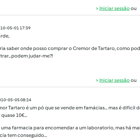
Iniciar sessão
ou
010-05-01 17:39
rde,
ria saber onde posso comprar o Cremor de Tartaro, como pode
trar...podem judar-me?!
Iniciar sessão
ou
010-05-05 08:24
or Tartaro é um pó que se vende em famácias... mas é dificil 
 quase 10€...
a uma farmacia para encomendar a um laboratorio, mas há mais
ia tem conseguido...