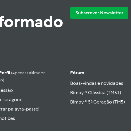
Subscrever Newsletter
nformado
Perfil
Fórum
(apenas Utilizador
do)
Boas-vindas e novidades
 sessão
Bimby ® Clássica (TM31)
r-se agora!
Bimby ® 5ª Geração (TM5)
rar palavra-passe!
hotices