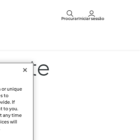
Procurar
Iniciar sessão
omate
a or unique
es to
ide. If
t to you.
t any time
ces will
.