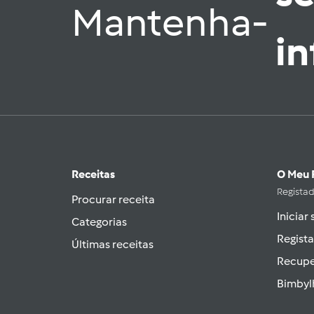
Mantenha-
i
Receitas
O Meu 
Regista
Procurar receita
Iniciar
Categorias
Regista
Últimas receitas
Recupe
Bimbyl