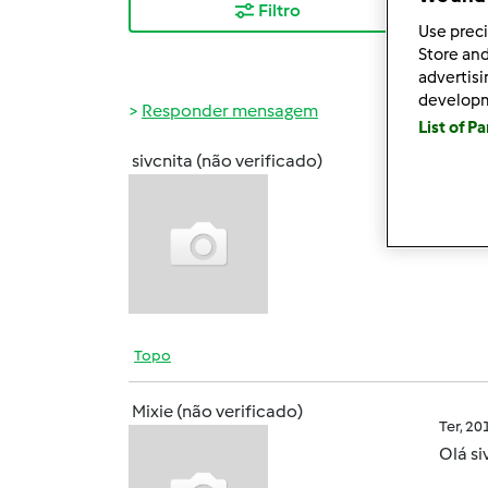
Filtro
Mais
Use preci
Store and
advertis
develop
Responder mensagem
List of P
sivcnita (não verificado)
Qua, 2
Oi não
Obrig
Topo
Mixie (não verificado)
Ter, 2
Olá
si