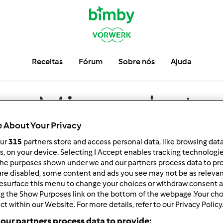
Receitas
Fórum
Sobre nós
Ajuda
um
Migas de t
 About Your Privacy
our
315
partners store and access personal data, like browsing dat
rs, on your device. Selecting I Accept enables tracking technologi
he purposes shown under we and our partners process data to prov
are disabled, some content and ads you see may not be as relevan
esurface this menu to change your choices or withdraw consent a
ng the Show Purposes link on the bottom of the webpage .Your choi
ct within our Website. For more details, refer to our Privacy Policy
ar por:
Resultados por página:
our partners process data to provide: