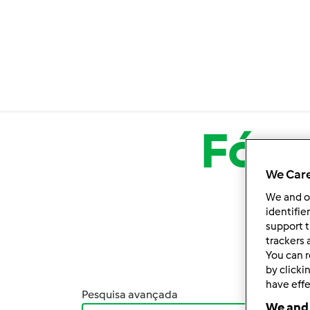
Passar para o conteúdo principal
Fór
We Care
We and 
identifie
support t
trackers 
You can r
by clicki
have effe
Pesquisa avançada
Orden
We and 