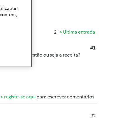
ification.
 content,
2 |
Última entrada
#1
 dar uma suguestão ou seja a receita?
registe-se aqui
para escrever comentários
#2