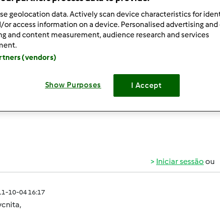
 Recentes
10
se geolocation data. Actively scan device characteristics for ident
/or access information on a device. Personalised advertising and
ing and content measurement, audience research and services
ment.
artners (vendors)
011-09-28 10:12
Show Purposes
I Accept
 encontro a receita de Migas de tomate para bimby e pode me
ado
Iniciar sessão
ou
011-10-04 16:17
vcnita
,