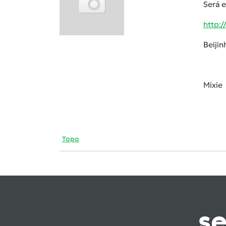
Será e
http:
Beijin
Mixie
Topo
s