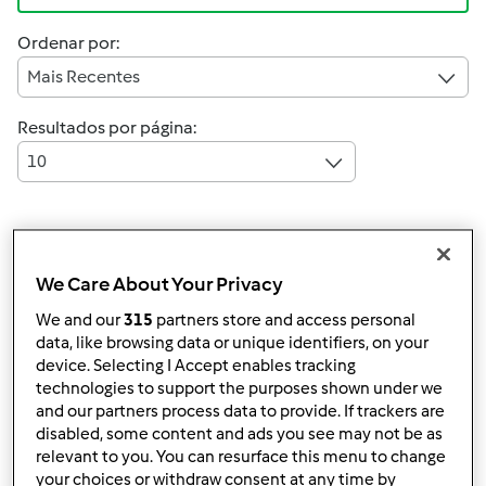
Ordenar por:
Mais Recentes
Resultados por página:
10
Responder mensagem
2 |
Última entrada
We Care About Your Privacy
Anónimo (não verificado)
We and our
315
partners store and access personal
data, like browsing data or unique identifiers, on your
device. Selecting I Accept enables tracking
technologies to support the purposes shown under we
and our partners process data to provide. If trackers are
disabled, some content and ads you see may not be as
relevant to you. You can resurface this menu to change
your choices or withdraw consent at any time by