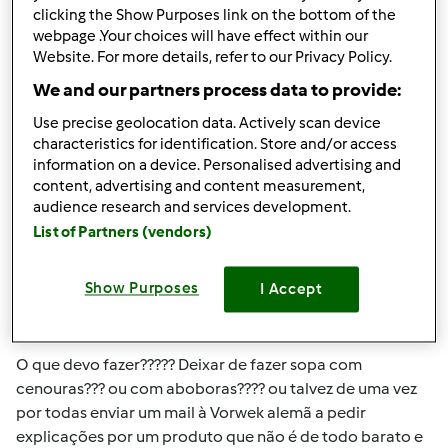
Qua, 2014-08-27 21:55
#1
clicking the Show Purposes link on the bottom of the
Boa noite,
webpage .Your choices will have effect within our
Website. For more details, refer to our Privacy Policy.
Comprei a minha Bimby, talvez nem à um mês, como
We and our partners process data to provide:
tenho um bébé, muitas são as sopas que tenho feito e
que a bimby tem ajudado e muito bem.
Use precise geolocation data. Actively scan device
characteristics for identification. Store and/or access
Mas qual não foi o meu espanto, depois de um primeiro
information on a device. Personalised advertising and
em ficar a saber que o anel da tampa agarra o cheiro dos
content, advertising and content measurement,
refogados e não sai mais.....e a solução aconselhada pelas
audience research and services development.
vendedoras é comprar um segundo anel....ou seja onde
List of Partners (vendors)
está a qualidade do produto????? enfim......decubro
agora....e volto a repetir.....nem à um mês....que na tampa, à
Show Purposes
I Accept
volta do buraco do copo, está tudo amarelado e por
mais que lave não sai!!!!!!
O que devo fazer????? Deixar de fazer sopa com
cenouras??? ou com aboboras???? ou talvez de uma vez
por todas enviar um mail à Vorwek alemã a pedir
explicações por um produto que não é de todo barato e