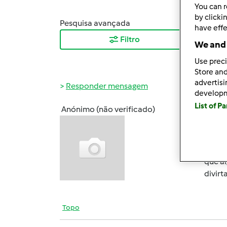
You can r
by clicki
Pesquisa avançada
Orden
have effe
Filtro
Mais
We and 
Use preci
Store and
advertis
Responder mensagem
develop
List of P
Anónimo (não verificado)
Ter, 2
Olá a
Vi alg
que al
divir
Topo