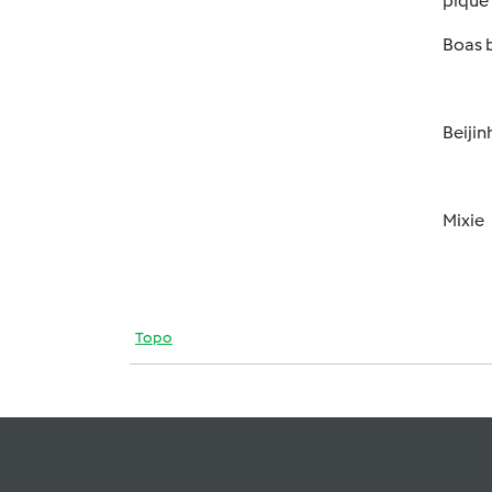
pique 
Boas b
Beijin
Mixie
Topo