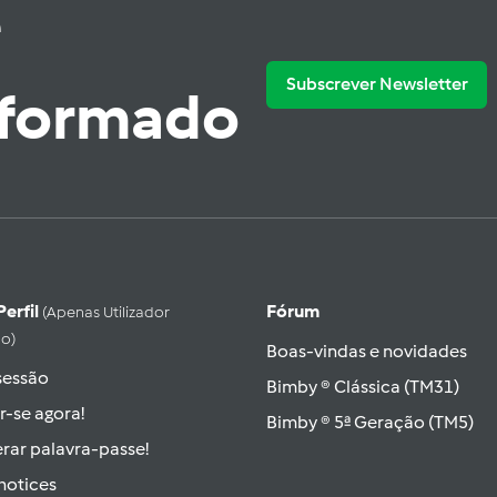
e
Subscrever Newsletter
nformado
Perfil
Fórum
(apenas Utilizador
do)
Boas-vindas e novidades
 sessão
Bimby ® Clássica (TM31)
r-se agora!
Bimby ® 5ª Geração (TM5)
rar palavra-passe!
hotices