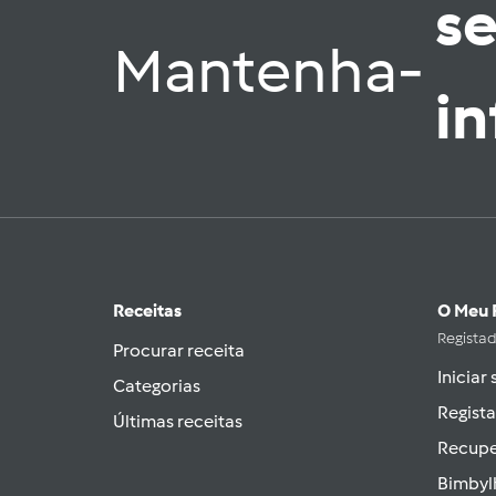
s
Mantenha-
i
Receitas
O Meu 
Regista
Procurar receita
Iniciar
Categorias
Regista
Últimas receitas
Recupe
Bimbyl