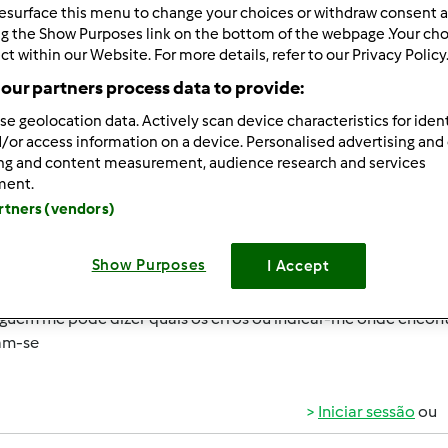
esurface this menu to change your choices or withdraw consent a
ng the Show Purposes link on the bottom of the webpage .Your choi
ar por:
Resultados por página:
ct within our Website. For more details, refer to our Privacy Policy
 Recentes
10
our partners process data to provide:
se geolocation data. Actively scan device characteristics for ident
/or access information on a device. Personalised advertising and
ing and content measurement, audience research and services
ment.
artners (vendors)
011-10-11 21:57
 todos, será que alguém me pode ajudar?
Show Purposes
I Accept
ures na internet que havia 2 ou 3 receitas da Revista Bimby d
guém me pode dizer quais os erros ou indicar-me onde encont
tam-se
Iniciar sessão
ou