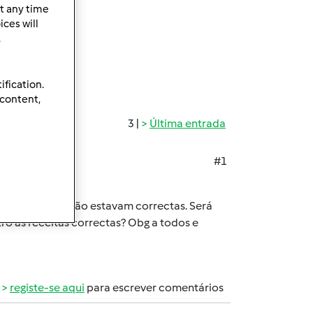
t any time
ces will
.
ification.
 content,
3 |
Última entrada
#1
e Setembro que não estavam correctas. Será
ro as receitas correctas? Obg a todos e
registe-se aqui
para escrever comentários