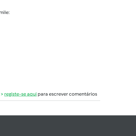
mile:
registe-se aqui
para escrever comentários