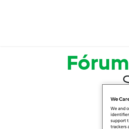
Passar para o conteúdo principal
Fóru
We Care
We and 
identifie
support t
trackers 