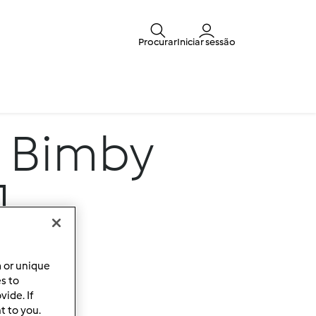
Procurar
Iniciar sessão
a Bimby
1
a or unique
es to
ide. If
t to you.