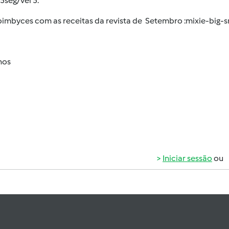
5seg/vel 5.
imbyces com as receitas da revista de Setembro :mixie-big-s
hos
Iniciar sessão
ou