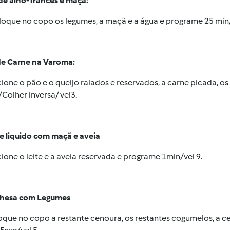
de alho-francês e maçã:
oloque no copo os legumes, a maçã e a água e programe 25 min
de Carne na Varoma:
cione o pão e o queijo ralados e reservados, a carne picada, os
Colher inversa/ vel3.
e liquido com maçã e aveia
cione o leite e a aveia reservada e programe 1min/vel 9.
hesa com Legumes
oque no copo a restante cenoura, os restantes cogumelos, a cebo