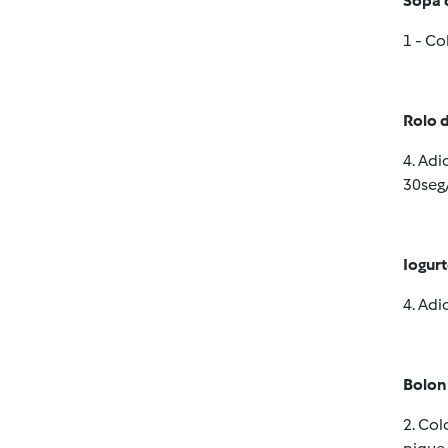
Sopa 
1 - C
Rolo 
4. Adi
30seg/
Iogurt
4. Adi
Bolon
2. Col