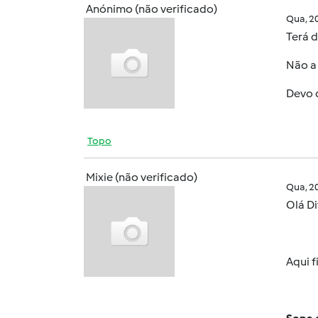
Anónimo (não verificado)
Qua, 2
Terá 
Não a
Devo d
Topo
Mixie (não verificado)
Qua, 2
Olá
Di
Aqui f