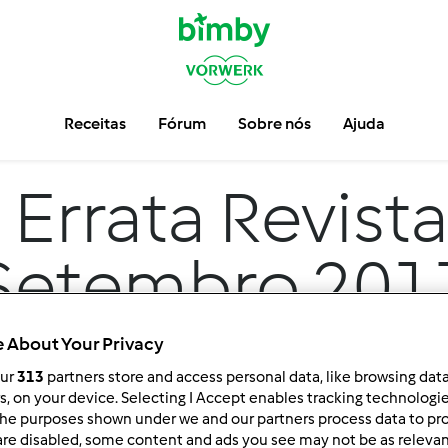
Receitas
Fórum
Sobre nós
Ajuda
m
Errata Revist
Setembro 201
 About Your Privacy
our
313
partners store and access personal data, like browsing dat
rs, on your device. Selecting I Accept enables tracking technologi
he purposes shown under we and our partners process data to prov
are disabled, some content and ads you see may not be as relevan