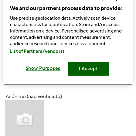
We and our partners process data to provide:
Vi algures na internet que havia 2 ou 3 receitas da Revista
Bimby de Setembro que não estavam correctas. Será que
Use precise geolocation data. Actively scan device
alguém me pode dizer quais os erros ou indicar-me onde
characteristics for identification. Store and/or access
encontro as receitas correctas? Obg a todos e divirtam-
information on a device. Personalised advertising and
content, advertising and content measurement,
se
audience research and services development.
List of Partners (vendors)
Topo
Show Purposes
I Accept
Iniciar sessão
ou
registe-se aqui
para escrever
comentários
Anónimo (não verificado)