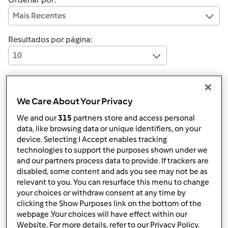
Mais Recentes
Resultados por página:
10
We Care About Your Privacy
Responder mensagem
3 |
Última entrada
We and our
315
partners store and access personal
Anónimo (não verificado)
data, like browsing data or unique identifiers, on your
device. Selecting I Accept enables tracking
technologies to support the purposes shown under we
and our partners process data to provide. If trackers are
disabled, some content and ads you see may not be as
relevant to you. You can resurface this menu to change
your choices or withdraw consent at any time by
clicking the Show Purposes link on the bottom of the
Ter, 2011-10-11 21:57
#1
webpage .Your choices will have effect within our
Olá a todos, será que alguém me pode ajudar?
Website. For more details, refer to our Privacy Policy.