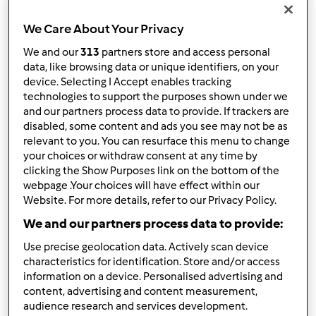
Resultados por página:
We Care About Your Privacy
10
We and our
313
partners store and access personal
data, like browsing data or unique identifiers, on your
device. Selecting I Accept enables tracking
technologies to support the purposes shown under we
and our partners process data to provide. If trackers are
Responder mensagem
2 |
Última entrada
disabled, some content and ads you see may not be as
relevant to you. You can resurface this menu to change
petoceia (não verificado)
your choices or withdraw consent at any time by
clicking the Show Purposes link on the bottom of the
webpage .Your choices will have effect within our
Website. For more details, refer to our Privacy Policy.
We and our partners process data to provide:
Use precise geolocation data. Actively scan device
characteristics for identification. Store and/or access
Qui, 2014-01-02 15:11
#1
information on a device. Personalised advertising and
Gostava de saber se nas delegações da vorwerk podem
content, advertising and content measurement,
ser tratadas, igualmente, questões relacionadas com
audience research and services development.
outros produtos da vorwerk, para além da bimby, pois