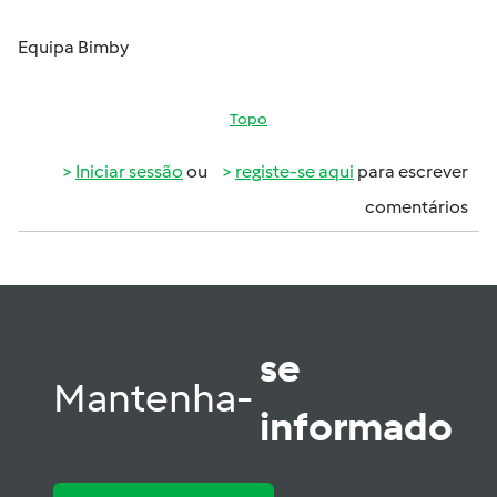
Equipa Bimby
Topo
Iniciar sessão
ou
registe-se aqui
para escrever
comentários
se
Mantenha-
informado