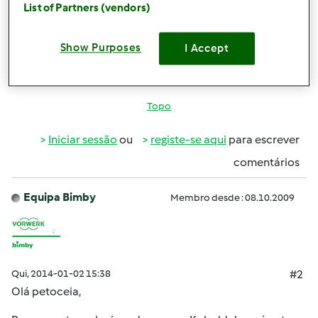
List of Partners (vendors)
necessitava de ajuda em relação ao vosso aspirador e à
bimby, e assim poderia resolver tudo de uma só vez.
Show Purposes
I Accept
obrigado
Topo
Iniciar sessão
ou
registe-se aqui
para escrever
comentários
Equipa Bimby
Membro desde : 08.10.2009
Qui, 2014-01-02 15:38
#2
Olá
petoceia
,