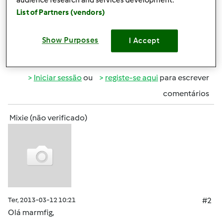
audience research and services development.
diretamente no congelador já pincelados com ovo, ou
List of Partners (vendors)
sem o ovo?
Show Purposes
I Accept
Topo
Iniciar sessão
ou
registe-se aqui
para escrever
comentários
Mixie (não verificado)
Ter, 2013-03-12 10:21
#2
Olá marmfig,