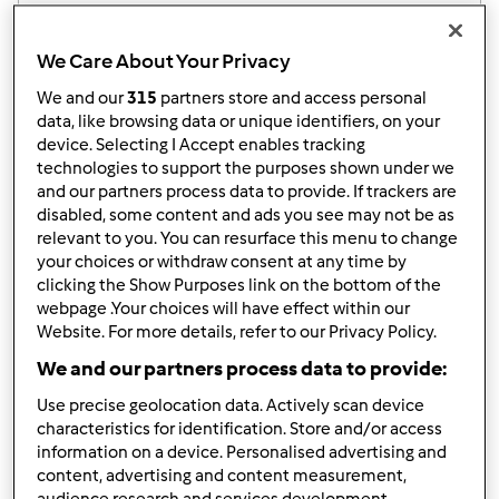
Resultados por página:
We Care About Your Privacy
10
We and our
315
partners store and access personal
data, like browsing data or unique identifiers, on your
device. Selecting I Accept enables tracking
technologies to support the purposes shown under we
Responder mensagem
3 |
Última entrada
and our partners process data to provide. If trackers are
disabled, some content and ads you see may not be as
marmfig
Membro desde : 24.02.2013
relevant to you. You can resurface this menu to change
your choices or withdraw consent at any time by
clicking the Show Purposes link on the bottom of the
webpage .Your choices will have effect within our
Website. For more details, refer to our Privacy Policy.
We and our partners process data to provide:
Use precise geolocation data. Actively scan device
Dom, 2013-03-10 19:21
#1
characteristics for identification. Store and/or access
Como devo fazer para congelar pães de leite, qual a
information on a device. Personalised advertising and
melhor maneira para ficarem fofinhos? No final da massa
content, advertising and content measurement,
levedar (i.e.aumentar o dobro do volume)? Posso meter