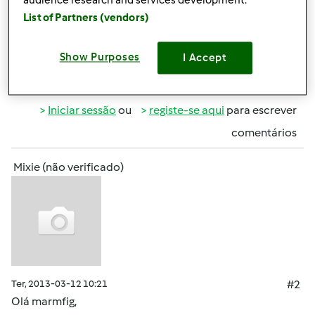
audience research and services development.
diretamente no congelador já pincelados com ovo, ou
List of Partners (vendors)
sem o ovo?
Show Purposes
I Accept
Topo
Iniciar sessão
ou
registe-se aqui
para escrever
comentários
Mixie (não verificado)
Ter, 2013-03-12 10:21
#2
Olá marmfig,