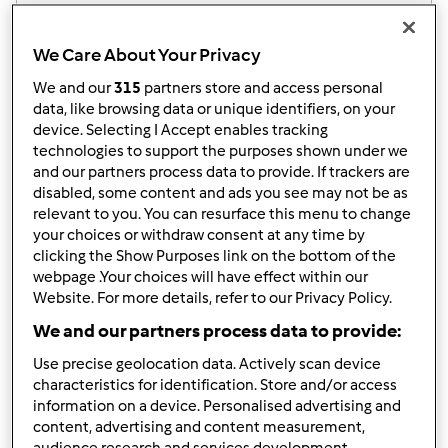
Resultados por página:
We Care About Your Privacy
10
We and our
315
partners store and access personal
data, like browsing data or unique identifiers, on your
device. Selecting I Accept enables tracking
technologies to support the purposes shown under we
Responder mensagem
3 |
Última entrada
and our partners process data to provide. If trackers are
disabled, some content and ads you see may not be as
marmfig
Membro desde : 24.02.2013
relevant to you. You can resurface this menu to change
your choices or withdraw consent at any time by
clicking the Show Purposes link on the bottom of the
webpage .Your choices will have effect within our
Website. For more details, refer to our Privacy Policy.
We and our partners process data to provide:
Use precise geolocation data. Actively scan device
Dom, 2013-03-10 19:21
#1
characteristics for identification. Store and/or access
Como devo fazer para congelar pães de leite, qual a
information on a device. Personalised advertising and
melhor maneira para ficarem fofinhos? No final da massa
content, advertising and content measurement,
levedar (i.e.aumentar o dobro do volume)? Posso meter