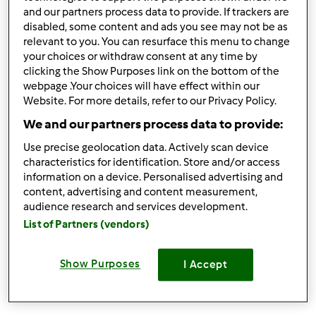
and our partners process data to provide. If trackers are
disabled, some content and ads you see may not be as
relevant to you. You can resurface this menu to change
Ter, 2010-08-03 11:13
#1
your choices or withdraw consent at any time by
clicking the Show Purposes link on the bottom of the
webpage .Your choices will have effect within our
Website. For more details, refer to our Privacy Policy.
Topo
We and our partners process data to provide:
Iniciar sessão
ou
registe-se aqui
para escrever
Use precise geolocation data. Actively scan device
characteristics for identification. Store and/or access
comentários
information on a device. Personalised advertising and
content, advertising and content measurement,
masa39
Membro desde : 19.10.2009
audience research and services development.
List of Partners (vendors)
Show Purposes
I Accept
Ter, 2010-08-03 13:35
#2
Olá.