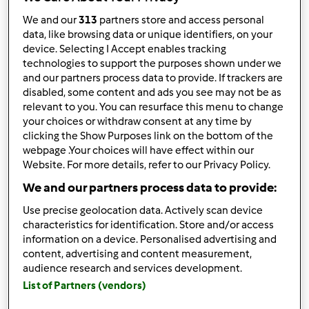
We and our
313
partners store and access personal
Resultados por página:
data, like browsing data or unique identifiers, on your
10
device. Selecting I Accept enables tracking
technologies to support the purposes shown under we
and our partners process data to provide. If trackers are
disabled, some content and ads you see may not be as
relevant to you. You can resurface this menu to change
Responder mensagem
2 |
Última entrada
your choices or withdraw consent at any time by
clicking the Show Purposes link on the bottom of the
Anónimo (não verificado)
webpage .Your choices will have effect within our
Website. For more details, refer to our Privacy Policy.
We and our partners process data to provide:
Use precise geolocation data. Actively scan device
characteristics for identification. Store and/or access
information on a device. Personalised advertising and
content, advertising and content measurement,
Seg, 2011-09-26 01:10
#1
audience research and services development.
Gostaria de saber se há alguma campanha a decorrer....a
List of Partners (vendors)
ver se consigo comprar a Bimby para fazer sopas para a
minha bebecas e jantares bons para o meu maridao!