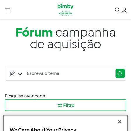
Passar para o conteúdo principal
Fórum
campanha
de aquisição
Pesquisa avançada
Filtro
Ordenar por:
Mais Recentes
We Care About Your Privacy