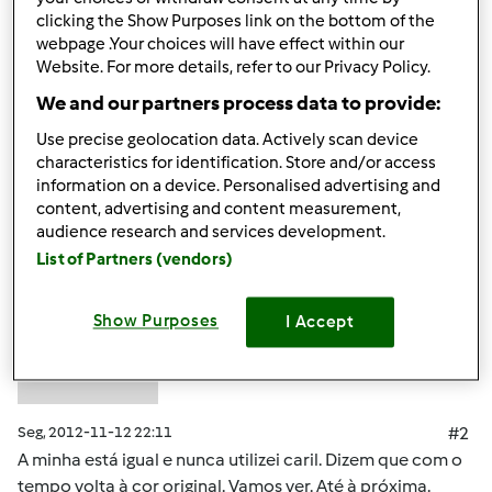
Alguem me sabe dizer o que fazer? Obrigada
clicking the Show Purposes link on the bottom of the
webpage .Your choices will have effect within our
Website. For more details, refer to our Privacy Policy.
Topo
We and our partners process data to provide:
Iniciar sessão
ou
registe-se aqui
para escrever
Use precise geolocation data. Actively scan device
characteristics for identification. Store and/or access
comentários
information on a device. Personalised advertising and
content, advertising and content measurement,
mortagua (não
audience research and services development.
verificado)
List of Partners (vendors)
Show Purposes
I Accept
Seg, 2012-11-12 22:11
#2
A minha está igual e nunca utilizei caril. Dizem que com o
tempo volta à cor original. Vamos ver. Até à próxima.