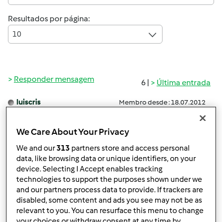
Resultados por página:
10
Responder mensagem
6 |
Última entrada
luiscris
Membro desde : 18.07.2012
We Care About Your Privacy
We and our
313
partners store and access personal
Seg, 2012-11-12 16:30
#1
data, like browsing data or unique identifiers, on your
Boa tarde, hoje para o almoço fiz frango com caril.
device. Selecting I Accept enables tracking
Coloquei dentro do copo a borboleta para que os ossos
technologies to support the purposes shown under we
and our partners process data to provide. If trackers are
do frango não ficassem presos nas laminas. Tudo correu
disabled, some content and ads you see may not be as
bem até terminar o cozinhado e verificar que a borboleta
relevant to you. You can resurface this menu to change
tinha ficado verde...
Já tentei lavá-la mas não saiu....
your choices or withdraw consent at any time by