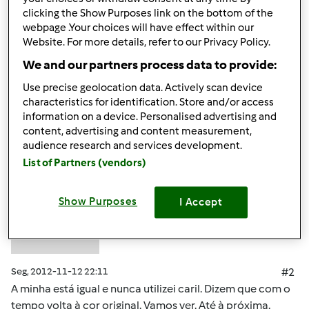
Alguem me sabe dizer o que fazer? Obrigada
clicking the Show Purposes link on the bottom of the
webpage .Your choices will have effect within our
Website. For more details, refer to our Privacy Policy.
Topo
We and our partners process data to provide:
Iniciar sessão
ou
registe-se aqui
para escrever
Use precise geolocation data. Actively scan device
characteristics for identification. Store and/or access
comentários
information on a device. Personalised advertising and
content, advertising and content measurement,
mortagua (não
audience research and services development.
verificado)
List of Partners (vendors)
Show Purposes
I Accept
Seg, 2012-11-12 22:11
#2
A minha está igual e nunca utilizei caril. Dizem que com o
tempo volta à cor original. Vamos ver. Até à próxima.