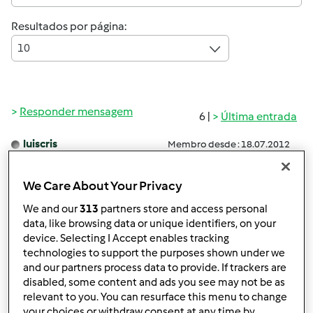
Resultados por página:
10
Responder mensagem
6 |
Última entrada
luiscris
Membro desde : 18.07.2012
We Care About Your Privacy
We and our
313
partners store and access personal
Seg, 2012-11-12 16:30
#1
data, like browsing data or unique identifiers, on your
Boa tarde, hoje para o almoço fiz frango com caril.
device. Selecting I Accept enables tracking
Coloquei dentro do copo a borboleta para que os ossos
technologies to support the purposes shown under we
and our partners process data to provide. If trackers are
do frango não ficassem presos nas laminas. Tudo correu
disabled, some content and ads you see may not be as
bem até terminar o cozinhado e verificar que a borboleta
relevant to you. You can resurface this menu to change
tinha ficado verde...
Já tentei lavá-la mas não saiu....
your choices or withdraw consent at any time by