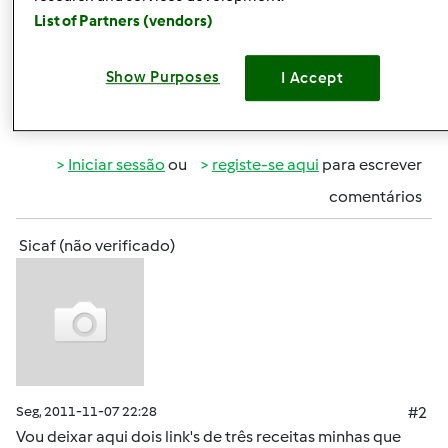
envolvam bifes de perú...::mixie-smile:
List of Partners (vendors)
Obrigado
Show Purposes
I Accept
Topo
Iniciar sessão
ou
registe-se aqui
para escrever
comentários
Sicaf (não verificado)
Seg, 2011-11-07 22:28
#2
Vou deixar aqui dois link's de três receitas minhas que