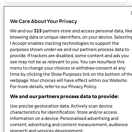
Resultados por página:
10
We Care About Your Privacy
We and our
315
partners store and access personal data, lik
browsing data or unique identifiers, on your device. Selectin
I Accept enables tracking technologies to support the
Responder mensagem
2 |
Última entrada
purposes shown under we and our partners process data to
provide. If trackers are disabled, some content and ads you
Anónimo (não verificado)
see may not be as relevant to you. You can resurface this
menu to change your choices or withdraw consent at any
time by clicking the Show Purposes link on the bottom of th
webpage .Your choices will have effect within our Website.
For more details, refer to our Privacy Policy.
We and our partners process data to provide:
Use precise geolocation data. Actively scan device
Sáb, 2011-11-05 18:50
#1
characteristics for identification. Store and/or access
Boa Tarde
information on a device. Personalised advertising and
content, advertising and content measurement, audience
Gostaria que me dessem sugestões de receitas que
research and services development.