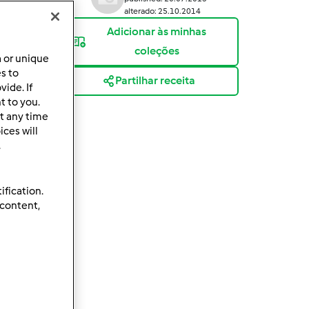
alterado: 25.10.2014
Adicionar às minhas
coleções
a or unique
es to
Partilhar receita
ide. If
t to you.
t any time
ces will
.
ification.
 content,