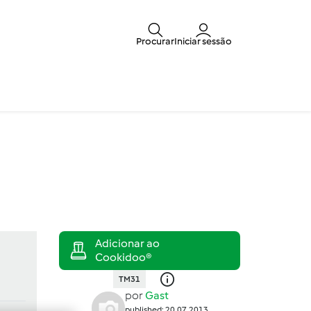
Procurar
Iniciar sessão
TM31
por
Gast
published: 20.07.2013