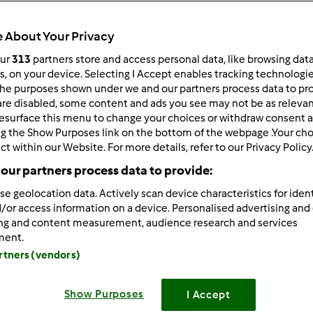
Todos
15min
 About Your Privacy
our
313
partners store and access personal data, like browsing dat
rs, on your device. Selecting I Accept enables tracking technologi
he purposes shown under we and our partners process data to prov
dose/s
6
pessoa/s
are disabled, some content and ads you see may not be as relevan
esurface this menu to change your choices or withdraw consent a
ng the Show Purposes link on the bottom of the webpage .Your choi
ct within our Website. For more details, refer to our Privacy Policy
Nível
our partners process data to provide:
Fácil
se geolocation data. Actively scan device characteristics for ident
/or access information on a device. Personalised advertising and
ing and content measurement, audience research and services
ment.
artners (vendors)
Show Purposes
I Accept