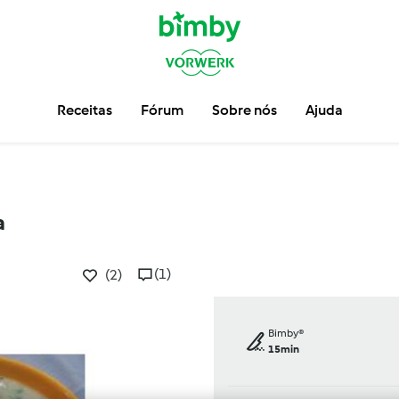
Receitas
Fórum
Sobre nós
Ajuda
a
(1)
(2)
Bimby®
15min