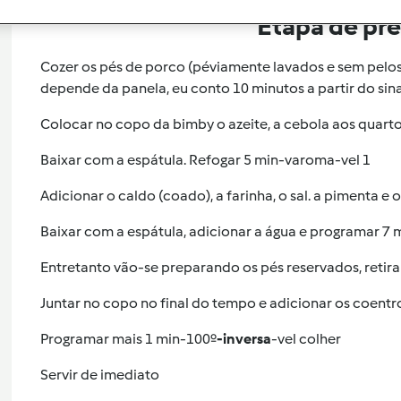
Etapa de pr
Cozer os pés de porco (péviamente lavados e sem pelos
depende da panela, eu conto 10 minutos a partir do sin
Colocar no copo da bimby o azeite, a cebola aos quartos 
Baixar com a espátula. Refogar 5 min-varoma-vel 1
Adicionar o caldo (coado), a farinha, o sal. a pimenta e o
Baixar com a espátula, adicionar a água e programar 7 m
Entretanto vão-se preparando os pés reservados, retir
Juntar no copo no final do tempo e adicionar os coentr
Programar mais 1 min-100º
-inversa
-vel colher
Servir de imediato