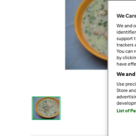
We Care
We and 
identifie
support t
trackers 
You can r
by clicki
have effe
We and 
Use preci
Store and
advertis
develop
List of P