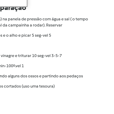
eparação
) na panela de pressão com água e sal ( o tempo
al da campainha a rodar). Reservar
e o alho e picar 5 seg-vel 5
 vinagre e triturar 10 seg-vel 3-5-7
in-100º.vel 1
ando alguns dos ossos e partindo aos pedaços
os cortados (uso uma tesoura)