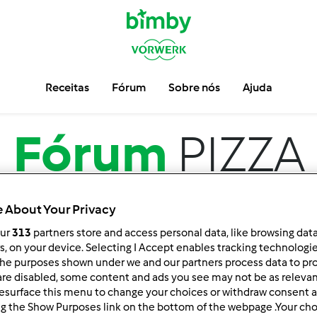
Receitas
Fórum
Sobre nós
Ajuda
Fórum
PIZZA
 About Your Privacy
our
313
partners store and access personal data, like browsing dat
rs, on your device. Selecting I Accept enables tracking technologi
he purposes shown under we and our partners process data to prov
are disabled, some content and ads you see may not be as relevan
esurface this menu to change your choices or withdraw consent a
ar por:
Resultados por página:
ng the Show Purposes link on the bottom of the webpage .Your choi