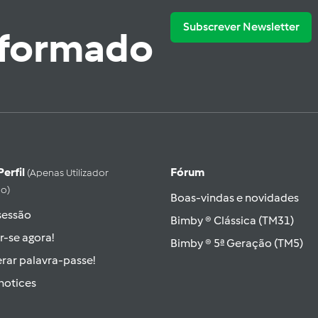
Subscrever Newsletter
nformado
Perfil
Fórum
(apenas Utilizador
do)
Boas-vindas e novidades
 sessão
Bimby ® Clássica (TM31)
r-se agora!
Bimby ® 5ª Geração (TM5)
rar palavra-passe!
hotices