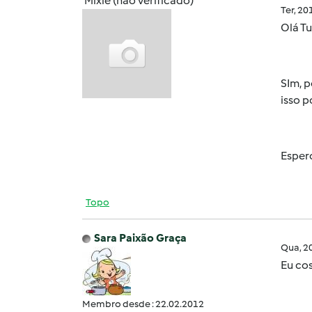
Mixie (não verificado)
Ter, 2
Olá T
SIm, p
isso 
Espero
Topo
Sara Paixão Graça
Qua, 2
Eu co
Membro desde : 22.02.2012