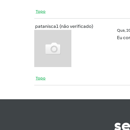
Topo
patanisca1 (não verificado)
Qua, 2
Eu con
Topo
s