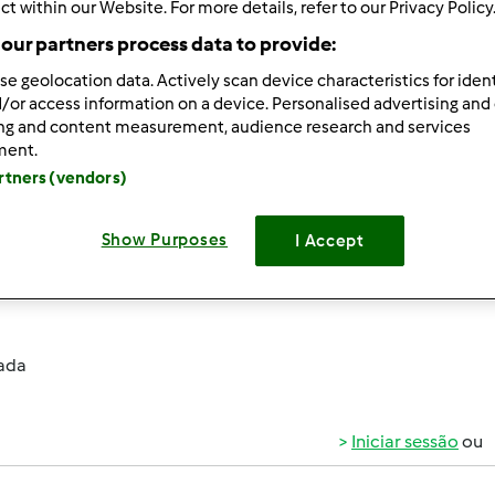
ct within our Website. For more details, refer to our Privacy Policy
 Recentes
10
our partners process data to provide:
se geolocation data. Actively scan device characteristics for ident
/or access information on a device. Personalised advertising and
ing and content measurement, audience research and services
ment.
artners (vendors)
014-07-15 14:25
arde, preciso saber se é possivel congelar em pequenas proçõ
s pizzas, e qual a duração.
Show Purposes
I Accept
m gostava de saber qual a melhor forma de conservar a massa
ada
Iniciar sessão
ou