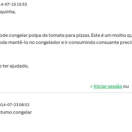
014-07-15 15:53
uquinha,
ode congelar polpa de tomate para pizzas. Este é um molho qu
pode mantê-lo no congelador e ir consumindo consuante preci
 ter ajudado,
Iniciar sessão
ou
014-07-23 08:52
stumo congelar