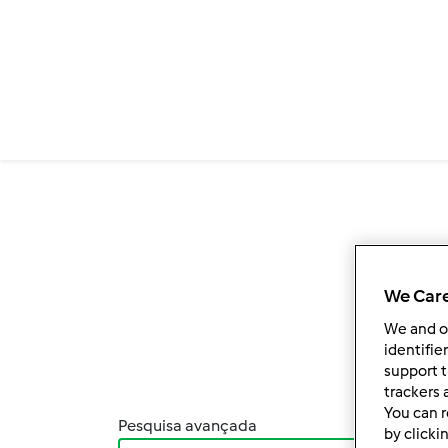
Passar para o conteúdo principal
We Care
We and 
identifie
support t
trackers 
You can r
Pesquisa avançada
Orden
by clicki