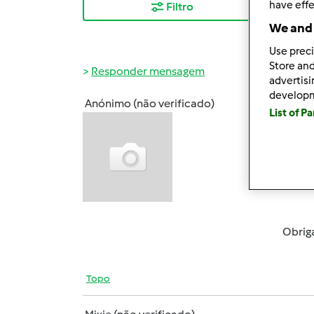
have effe
Filtro
Mais
We and 
Use preci
Store and
Responder mensagem
advertis
develop
Anónimo (não verificado)
List of P
Ter, 2
Boa t
para a
També
Obrig
Topo