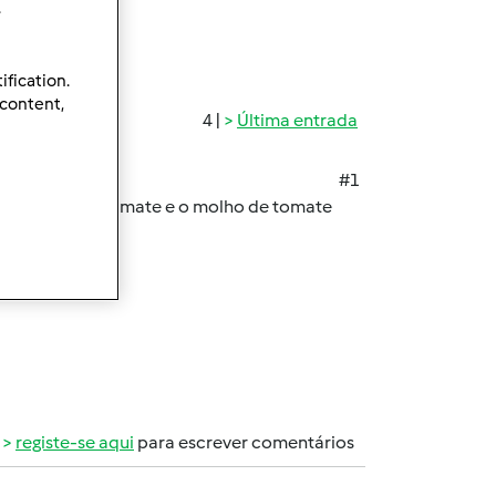
.
ification.
 content,
4 |
Última entrada
#1
es a polpa de tomate e o molho de tomate
 para pizza.
registe-se aqui
para escrever comentários