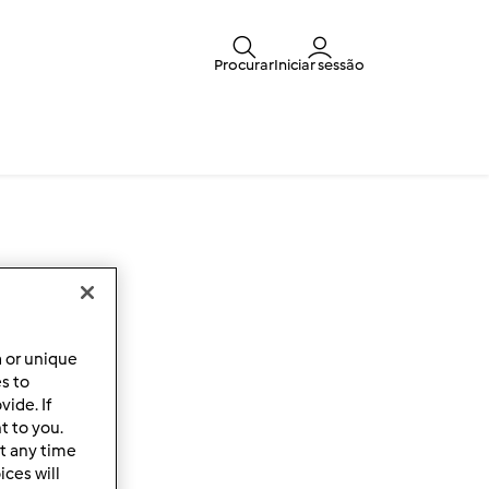
Procurar
Iniciar sessão
a or unique
es to
ide. If
t to you.
t any time
ces will