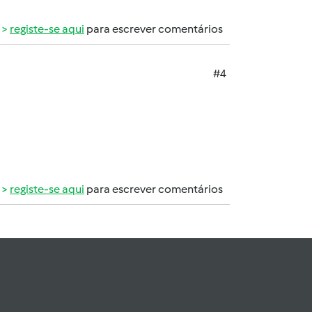
registe-se aqui
para escrever comentários
#4
registe-se aqui
para escrever comentários