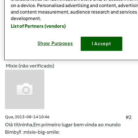
on a device. Personalised advertising and content, advertisi
Obrigada
and content measurement, audience research and services
development.
List of Partners (vendors)
Topo
Iniciar sessão
ou
registe-se aqui
para escrever
Show Purposes
I Accept
comentários
Mixie (não verificado)
Qua, 2013-08-14 10:46
#2
Olá titininha,Em primeiro lugar bem vinda ao mundo
Bimby!! :mixie-big-smile: