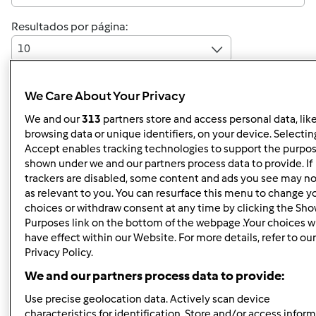
Resultados por página:
10
We Care About Your Privacy
Responder mensagem
2 |
Última entrada
We and our
313
partners store and access personal data, lik
browsing data or unique identifiers, on your device. Selecting
Anónimo (não verificado)
Accept enables tracking technologies to support the purpo
shown under we and our partners process data to provide. If
trackers are disabled, some content and ads you see may no
as relevant to you. You can resurface this menu to change y
choices or withdraw consent at any time by clicking the Sh
Purposes link on the bottom of the webpage .Your choices wi
have effect within our Website. For more details, refer to ou
Privacy Policy.
Ter, 2013-08-13 22:27
#1
We and our partners process data to provide:
Olá! Sou uma nova bimbólica! Já fiz algumas pesquisas,
mas gostava de saber o que costumam levar para a praia
Use precise geolocation data. Actively scan device
para almoçar e lanchar... Coisas rápidas e fáceis
characteristics for identification. Store and/or access infor