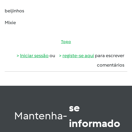
beijinhos
Mixie
Topo
Iniciar sessão
ou
registe-se aqui
para escrever
comentários
se
Mantenha-
informado