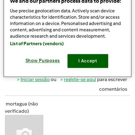
We and our partners process data to provide:
Use precise geolocation data. Actively scan device
e vou fazer um almocinho especial p s minha mãe e sogra
characteristics for identification. Store and/or access
e precisava da receita de um bolinho especial sem ser de
information on a device. Personalised advertising and
chocolate. Alguém me da uma sugestão? Obrigada e bons
content, advertising and content measurement,
audience research and services development.
cozinhados
List of Partners (vendors)
Show Purposes
I Accept
Topo
Iniciar sessão
ou
registe-se aqui
para escrever
comentários
mortagua (não
verificado)