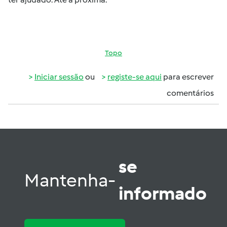
Topo
Iniciar sessão
ou
registe-se aqui
para escrever
comentários
se
Mantenha-
informado