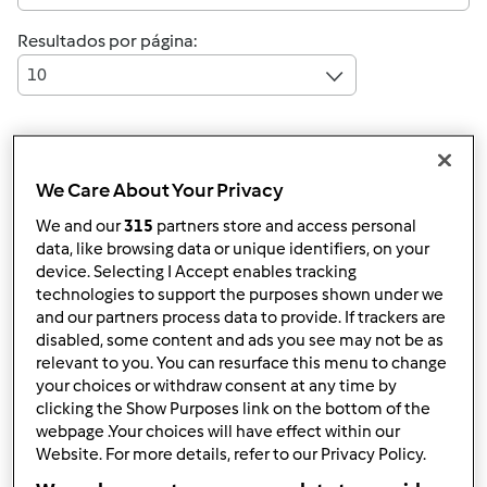
Resultados por página:
10
Responder mensagem
4 |
Última entrada
We Care About Your Privacy
Anónimo (não verificado)
We and our
315
partners store and access personal
data, like browsing data or unique identifiers, on your
device. Selecting I Accept enables tracking
technologies to support the purposes shown under we
and our partners process data to provide. If trackers are
disabled, some content and ads you see may not be as
relevant to you. You can resurface this menu to change
your choices or withdraw consent at any time by
Qui, 2013-05-02 21:07
#1
clicking the Show Purposes link on the bottom of the
webpage .Your choices will have effect within our
Website. For more details, refer to our Privacy Policy.
Boa noite! Este dom comemora-se O dia da Mae