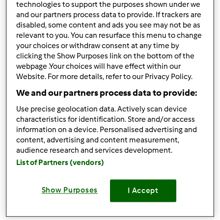
technologies to support the purposes shown under we
aqui dos cursos de cozinha, alguém me sabe dizer onde
and our partners process data to provide. If trackers are
são, como me posso inscrever, etc. A minha agente nunca
disabled, some content and ads you see may not be as
me falou disso e ja nao tenho tido contato com ela.
relevant to you. You can resurface this menu to change
your choices or withdraw consent at any time by
Obrigada, Xanauto
clicking the Show Purposes link on the bottom of the
webpage .Your choices will have effect within our
Website. For more details, refer to our Privacy Policy.
Topo
We and our partners process data to provide:
Iniciar sessão
ou
registe-se aqui
para escrever
Use precise geolocation data. Actively scan device
characteristics for identification. Store and/or access
comentários
information on a device. Personalised advertising and
content, advertising and content measurement,
Mixie (não verificado)
audience research and services development.
List of Partners (vendors)
Show Purposes
I Accept