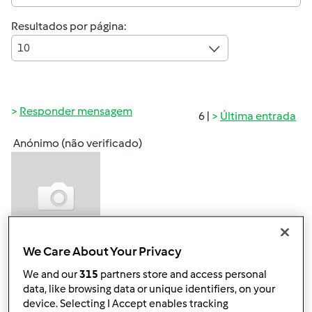
Resultados por página:
10
Responder mensagem
6 |
Última entrada
Anónimo (não verificado)
We Care About Your Privacy
Ter, 2013-03-19 13:30
#1
We and our
315
partners store and access personal
Olá!
data, like browsing data or unique identifiers, on your
Sou bimbolica há poucos meses, tenho ouvido falar por
device. Selecting I Accept enables tracking