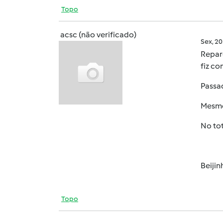
Topo
acsc (não verificado)
Sex, 2
Repare
fiz co
Passad
Mesmo 
No tot
Beiji
Topo