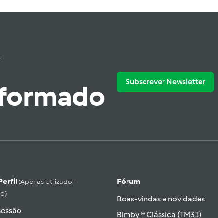
e
Subscrever Newsletter
nformado
Perfil
Fórum
(apenas Utilizador
do)
Boas-vindas e novidades
 sessão
Bimby ® Clássica (TM31)