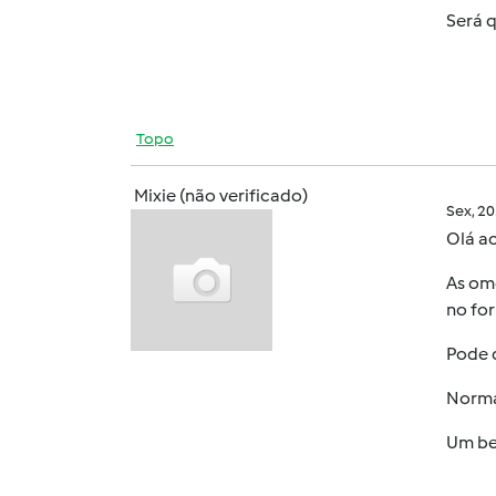
Será 
Topo
Mixie (não verificado)
Sex, 2
Olá ac
As om
no for
Pode 
Norma
Um bei