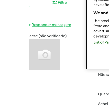
Filtro
Mais
have effe
We and 
Use preci
Responder mensagem
Store and
advertis
acsc (não verificado)
develop
Sex, 2
List of P
Para a
Encont
Não s
Quando
Achei