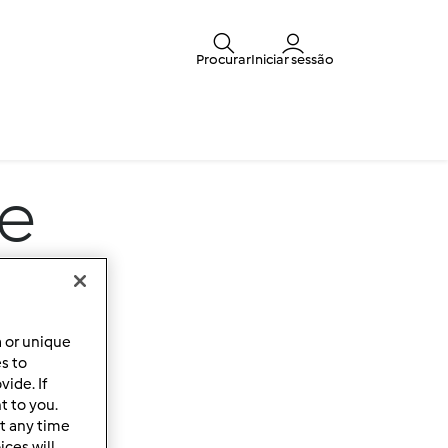
Procurar
Iniciar sessão
e
a or unique
es to
ide. If
t to you.
t any time
ces will