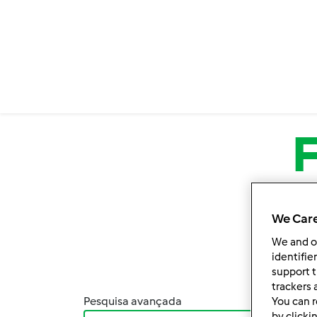
Passar para o conteúdo principal
We Care
We and 
identifie
support t
trackers 
Pesquisa avançada
You can r
Orden
by clicki