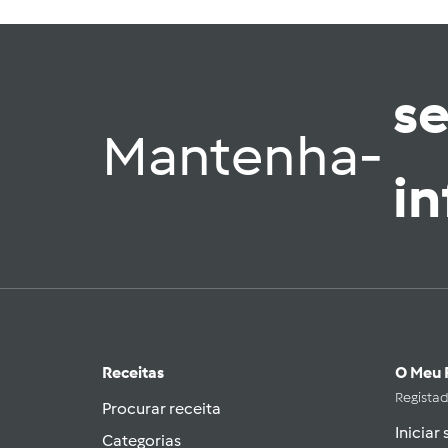
s
Mantenha-
i
Receitas
O Meu 
Regista
Procurar receita
Iniciar
Categorias