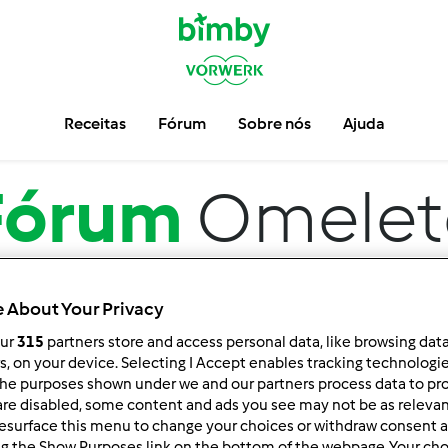
Receitas
Fórum
Sobre nós
Ajuda
Fórum
Omelet
 About Your Privacy
our
315
partners store and access personal data, like browsing dat
rs, on your device. Selecting I Accept enables tracking technologi
he purposes shown under we and our partners process data to prov
are disabled, some content and ads you see may not be as relevan
esurface this menu to change your choices or withdraw consent a
ar por:
Resultados por página:
ng the Show Purposes link on the bottom of the webpage .Your choi