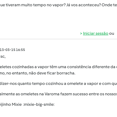
que tiveram muito tempo no vapor? Já vos aconteceu? Onde te
Iniciar sessão
ou
013-03-15 16:55
sc,
eletes cozinhadas a vapor têm uma consistência diferente d
no, no entanto, não deve ficar borracha.
dizer-nos quanto tempo cozinhou a omelete a vapor e com qu
lmente as omeletes na Varoma fazem sucesso entre os nossos
jinho Mixie :mixie-big-smile: