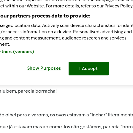
 Recentes
10
ct within our Website. For more details, refer to our Privacy Policy
our partners process data to provide:
se geolocation data. Actively scan device characteristics for ident
/or access information on a device. Personalised advertising and
ing and content measurement, audience research and services
ment.
013-03-15 10:23
artners (vendors)
proveitar bacalhau que tinha sobrado, decidi fazer uma omele
Show Purposes
I Accept
rei uma receita de "omelete com delicias do mar" e adaptei a
aiu bem, parecia borracha!
 olhei para a varoma, os ovos estavam a "inchar" literalment
 que já estavam mas ao comê-los não gostámos, parecia "borr