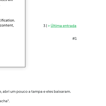
.
ification.
 content,
3 |
Última entrada
#1
te.
o que queria.
e, abri um pouco a tampa e eles baixaram.
acha".