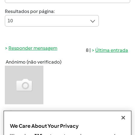
Resultados por página:
10
Responder mensagem
8 |
Última entrada
Anónimo (não verificado)
Qui, 2013-03-14 21:29
#1
Olá, boa noite. Alguém me pode ajudar por favor. Fiz
We Care About Your Privacy
iogurtes naturais na bimby e gostaria de saber qual o
prazo de validade deles depois de confeccionados.