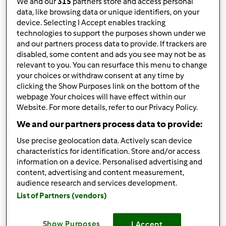
We and our
315
partners store and access personal
Obrigada pela ajuda.
data, like browsing data or unique identifiers, on your
device. Selecting I Accept enables tracking
technologies to support the purposes shown under we
Topo
and our partners process data to provide. If trackers are
disabled, some content and ads you see may not be as
relevant to you. You can resurface this menu to change
Iniciar sessão
ou
registe-se aqui
para escrever
your choices or withdraw consent at any time by
comentários
clicking the Show Purposes link on the bottom of the
webpage .Your choices will have effect within our
Sara Paixão Graça
Website. For more details, refer to our Privacy Policy.
Membro desde : 22.02.2012
We and our partners process data to provide:
Use precise geolocation data. Actively scan device
characteristics for identification. Store and/or access
information on a device. Personalised advertising and
Sex, 2013-03-15 07:34
#2
content, advertising and content measurement,
Duram cerca de 10 dias
audience research and services development.
List of Partners (vendors)
Show Purposes
I Accept