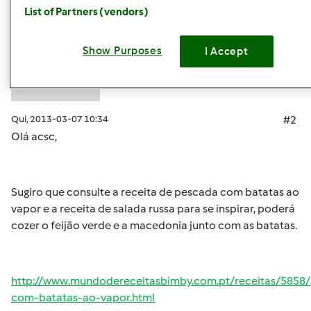
Mixie (não verificado)
List of Partners (vendors)
Show Purposes
I Accept
Qui, 2013-03-07 10:34
#2
Olá acsc,
Sugiro que consulte a receita de pescada com batatas ao
vapor e a receita de salada russa para se inspirar, poderá
cozer o feijão verde e a macedonia junto com as batatas.
http://www.mundodereceitasbimby.com.pt/receitas/5858
com-batatas-ao-vapor.html