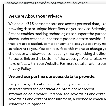
Gostava de juntar também batatas e feijão verde.
A minha dúvida é onde cozo estes ultimos ingredientes,
We Care About Your Privacy
no copo ou na varoma???
We and our
315
partners store and access personal data, lik
Será que se consegue cozer batatas no vapor??
browsing data or unique identifiers, on your device. Selecting
Accept enables tracking technologies to support the purpo
Ou primeira terei que cozer a mecedónia e depois as
shown under we and our partners process data to provide. If
batatas?
trackers are disabled, some content and ads you see may no
as relevant to you. You can resurface this menu to change y
Uma ajuda de alguém pff
choices or withdraw consent at any time by clicking the Sh
Purposes link on the bottom of the webpage .Your choices wi
have effect within our Website. For more details, refer to our
Privacy Policy.
We and our partners process data to provide:
Topo
Use precise geolocation data. Actively scan device
Iniciar sessão
ou
registe-se aqui
para escrever
characteristics for identification. Store and/or access
information on a device. Personalised advertising and conte
comentários
advertising and content measurement, audience research 
services development.