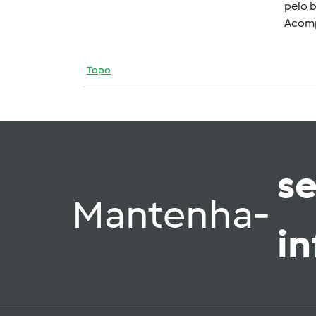
pelo 
Acompa
Topo
s
Mantenha-
i