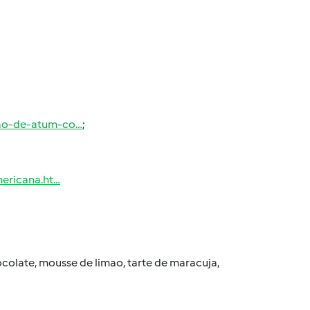
dao-de-atum-co…
;
ericana.ht…
ocolate, mousse de limao, tarte de maracuja,