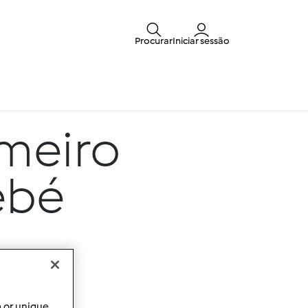
Procurar
Iniciar sessão
imeiro
ebé
a or unique