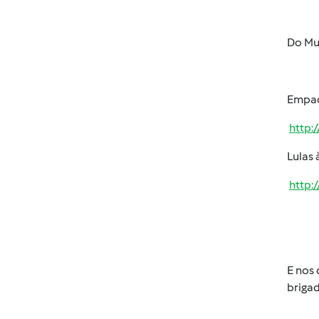
Do Mu
Empad
http
Lulas 
http:
E nos 
brigad