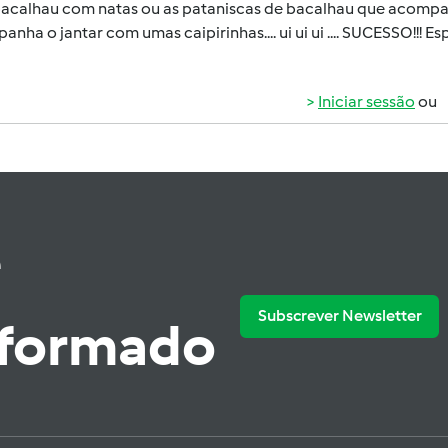
bacalhau com natas ou as pataniscas de bacalhau que acompanh
nha o jantar com umas caipirinhas.... ui ui ui .... SUCESSO!!! E
Iniciar sessão
ou
e
Subscrever Newsletter
nformado