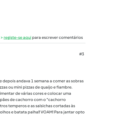
registe-se aqui
para escrever comentários
#3
a e depois andava 1 semana a comer as sobras
zzas ou mini pizzas de quaijo e fiambre.
limentar de várias cores e colocar uma
 pães de cachorro com o "cachorro
tros temperos e as salsichas cortadas às
olhos e batata palha!! VOAM! Para jantar opto