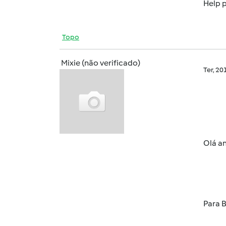
Help 
Topo
Mixie (não verificado)
Ter, 2
Olá an
Para B