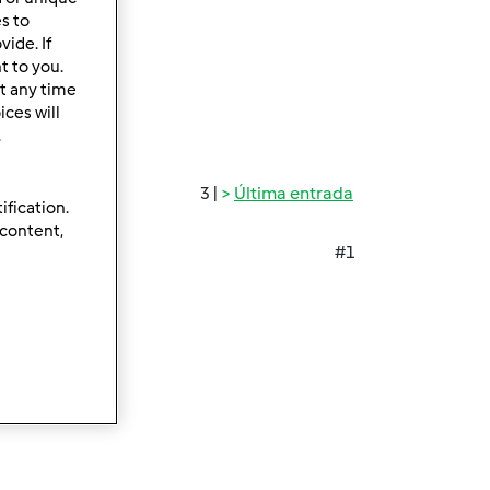
es to
ide. If
t to you.
t any time
ces will
.
3 |
Última entrada
ification.
 content,
#1
 do que fazer!!