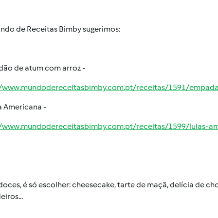
ndo de Receitas Bimby sugerimos:
ão de atum com arroz -
://www.mundodereceitasbimby.com.pt/receitas/1591/empa
à Americana -
//www.mundodereceitasbimby.com.pt/receitas/1599/lulas-am
doces, é só escolher: cheesecake, tarte de maçã, delícia de ch
eiros...