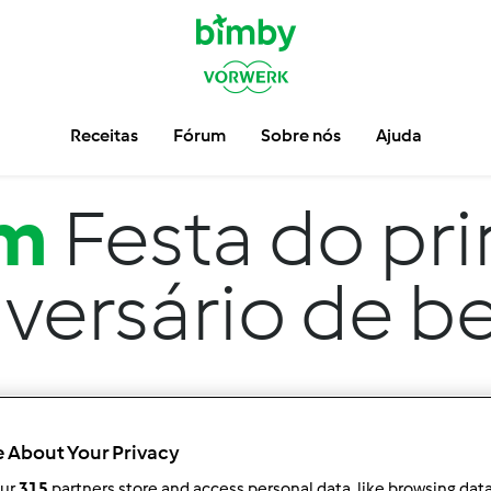
Receitas
Fórum
Sobre nós
Ajuda
um
Festa do pr
iversário de b
 About Your Privacy
our
315
partners store and access personal data, like browsing dat