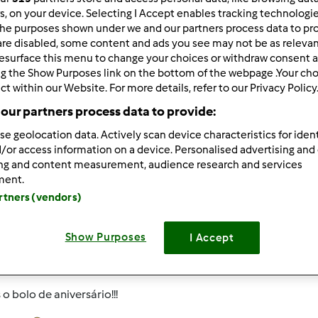
rs, on your device. Selecting I Accept enables tracking technologi
he purposes shown under we and our partners process data to prov
ar por:
Resultados por página:
are disabled, some content and ads you see may not be as relevan
 Recentes
10
esurface this menu to change your choices or withdraw consent a
ng the Show Purposes link on the bottom of the webpage .Your choi
ct within our Website. For more details, refer to our Privacy Policy
our partners process data to provide:
se geolocation data. Actively scan device characteristics for ident
/or access information on a device. Personalised advertising and
013-02-11 21:56
ing and content measurement, audience research and services
ment.
o de ajuda caros bimbólicos!!!
artners (vendors)
lebrar o primeiro aniversário da minha filhota e não faço ideia
 para a família mais proxima (8 a 10 pessoas)
Show Purposes
I Accept
 para familiares e amigos (20 pessoas)
 o bolo de aniversário!!!