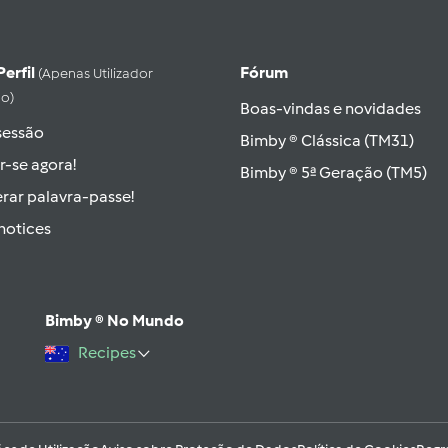
Perfil
Fórum
(apenas Utilizador
do)
Boas-vindas e novidades
 sessão
Bimby ® Clássica (TM31)
r-se agora!
Bimby ® 5ª Geração (TM5)
rar palavra-passe!
hotices
Bimby ® No Mundo
Recipes