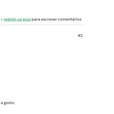
registe-se aqui
para escrever comentários
#2
 a gosto.