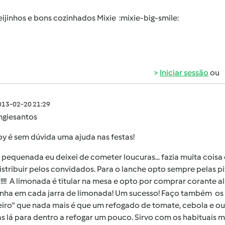
jinhos e bons cozinhados Mixie :mixie-big-smile:
Iniciar sessão
ou
013-02-20 21:29
ngiesantos
y é sem dúvida uma ajuda nas festas!
 pequenada eu deixei de cometer loucuras... fazia muita cois
istribuir pelos convidados. Para o lanche opto sempre pelas pi
!! A limonada é titular na mesa e opto por comprar corante a
inha em cada jarra de limonada! Um sucesso! Faço também os
eiro" que nada mais é que um refogado de tomate, cebola e ou
s lá para dentro a refogar um pouco. Sirvo com os habituais m