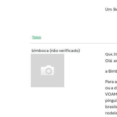
Um Bei
Topo
bimboca (não verificado)
Qua, 2
Olá a
a Bimb
Para a
ou a d
VOAM!!
pingu
brasil
rodela