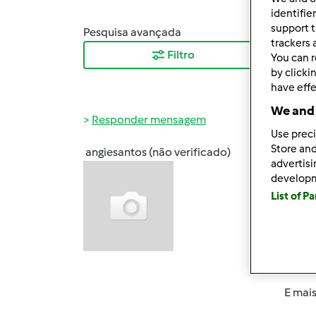
identifie
support t
Pesquisa avançada
Orden
trackers 
Filtro
Mais
You can r
by clicki
have effe
We and 
Responder mensagem
Use preci
Store and
angiesantos (não verificado)
Seg, 2
advertis
develop
Precis
List of P
Vou ce
Almoço
Lanche
E mais