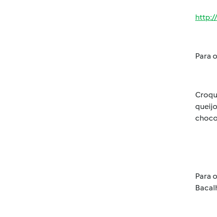
http:
Para o
Croque
queijo
choco
Para o
Bacalh