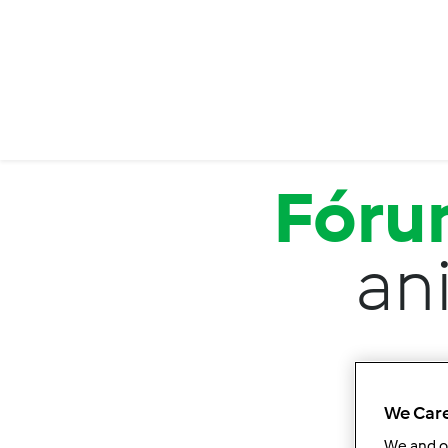
Passar para o conteúdo principal
Fór
an
We Care
We and 