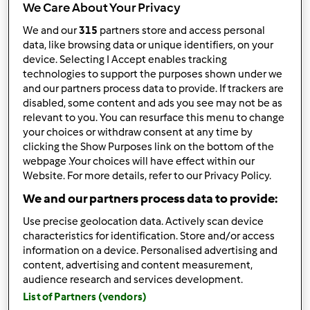
We Care About Your Privacy
Resultados por página:
We and our
315
partners store and access personal
data, like browsing data or unique identifiers, on your
10
device. Selecting I Accept enables tracking
technologies to support the purposes shown under we
and our partners process data to provide. If trackers are
disabled, some content and ads you see may not be as
Responder mensagem
2 |
Última entrada
relevant to you. You can resurface this menu to change
your choices or withdraw consent at any time by
Anónimo (não verificado)
clicking the Show Purposes link on the bottom of the
webpage .Your choices will have effect within our
Website. For more details, refer to our Privacy Policy.
We and our partners process data to provide:
Use precise geolocation data. Actively scan device
characteristics for identification. Store and/or access
information on a device. Personalised advertising and
Ter, 2013-02-05 16:52
#1
content, advertising and content measurement,
Olá:
audience research and services development.
List of Partners (vendors)
Gostava de saber se para cozinhar salmão ao vapor