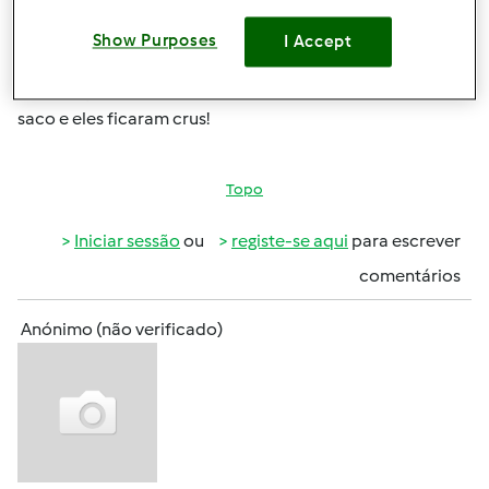
tenho que embrulhar cada posta em papel de aluminio
ou basta colocar em cima de papel vegetal? Fiz filetes de
Show Purposes
I Accept
peixe e coloquei-os todos juntod por cima de papel de
aluminio, fechei-os como se estivessem dentro de um
saco e eles ficaram crus!
Topo
Iniciar sessão
ou
registe-se aqui
para escrever
comentários
Anónimo (não verificado)