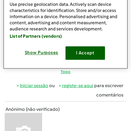
Use precise geolocation data. Actively scan device
Sex, 2012-12-28 20:09
#2
characteristics for identification. Store and/or access
information on a device. Personalised advertising and
Olá. Depende da temperatura a que usa os ingredientes.
content, advertising and content measurement,
Por exemplo se for leite e o tirar do frigorifico estará mais
audience research and services development.
frio e por isso demora mais tempo a atingir a
List of Partners (vendors)
temperatura indicada. É so acrescentar mais tempo e
marcar a mesma temperatura. Espero ter ajudado. Bom
Ano de 2013.
Show Purposes
I Accept
Topo
Iniciar sessão
ou
registe-se aqui
para escrever
comentários
Anónimo (não verificado)