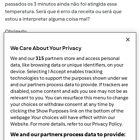
passados os 3 minutos ainda não foi atingida essa
temperatura. Será que é erro da receita ou será que
estou a interpretar alguma coisa mal?
Obrigado
We Care About Your Privacy
Topo
We and our
315
partners store and access personal
data, like browsing data or unique identifiers, on your
Iniciar sessão
ou
registe-se aqui
para escrever
device. Selecting I Accept enables tracking
comentários
technologies to support the purposes shown under we
and our partners process data to provide. If trackers are
disabled, some content and ads you see may not be as
mortagua (não
relevant to you. You can resurface this menu to change
verificado)
your choices or withdraw consent at any time by
clicking the Show Purposes link on the bottom of the
webpage .Your choices will have effect within our
Website. For more details, refer to our Privacy Policy.
We and our partners process data to provide: