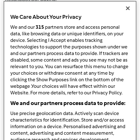
10
We Care About Your Privacy
We and our
315
partners store and access personal
data, like browsing data or unique identifiers, on your
Responder mensagem
3 |
Última entrada
device. Selecting I Accept enables tracking
technologies to support the purposes shown under we
Anónimo (não verificado)
and our partners process data to provide. If trackers are
disabled, some content and ads you see may not be as
relevant to you. You can resurface this menu to change
your choices or withdraw consent at any time by
clicking the Show Purposes link on the bottom of the
webpage .Your choices will have effect within our
Website. For more details, refer to our Privacy Policy.
We and our partners process data to provide:
Qua, 2012-03-07 18:45
#1
Olá
Use precise geolocation data. Actively scan device
characteristics for identification. Store and/or access
Será que alguém me pode ajudar, fiz o iogurte e ficou
information on a device. Personalised advertising and
bastante bom mas gostaria de saber durante quanto
content, advertising and content measurement,
tempo os mesmos devem ser consumidos?
audience research and services development.