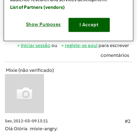
List of Partners (vendors)
Obrigada.
Show Purposes
I Accept
Topo
Iniciar sessão
ou
registe-se aqui
para escrever
comentários
Mixie (não verificado)
Sex, 2012-03-09 13:21
#2
Olá Glória :mixie-angry: