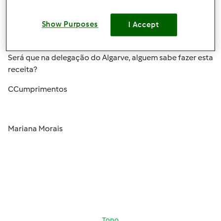
Sex, 2011-09-23 09:41
#1
Comprei o livro do algarve, e afinal não trazia a melhor
Show Purposes
I Accept
receita algarvia: delicia algarvia de alfarroba, amendoa e
figo.
Será que na delegação do Algarve, alguem sabe fazer esta
receita?
CCumprimentos
Mariana Morais
Topo