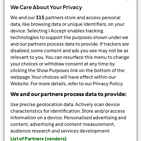
We Care About Your Privacy
Ordenar por:
We and our
315
partners store and access personal
Mais Recentes
data, like browsing data or unique identifiers, on your
device. Selecting I Accept enables tracking
Resultados por página:
technologies to support the purposes shown under we
and our partners process data to provide. If trackers are
10
disabled, some content and ads you see may not be as
relevant to you. You can resurface this menu to change
your choices or withdraw consent at any time by
clicking the Show Purposes link on the bottom of the
Responder mensagem
webpage .Your choices will have effect within our
2 |
Última entrada
Website. For more details, refer to our Privacy Policy.
Anónimo (não verificado)
We and our partners process data to provide:
Use precise geolocation data. Actively scan device
characteristics for identification. Store and/or access
information on a device. Personalised advertising and
content, advertising and content measurement,
audience research and services development.
List of Partners (vendors)