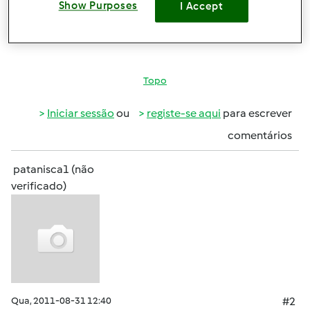
Show Purposes
I Accept
descoberta da bimby!
Topo
Iniciar sessão
ou
registe-se aqui
para escrever
comentários
patanisca1 (não
verificado)
Qua, 2011-08-31 12:40
#2