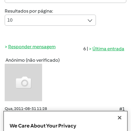
Resultados por página:
10
Responder mensagem
6 |
Última entrada
Anónimo (não verificado)
Qua, 2011-08-31 11:28
#1
olá:mixie-smile: tenho a minha bimby a
aproximadamente uma seman... fiquei muito
We Care About Your Privacy
surpreendida na demonstração e, apesar do preço, não