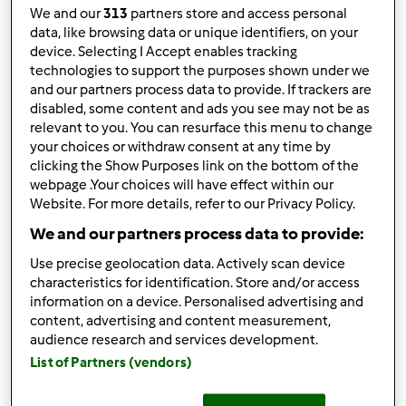
We and our
313
partners store and access personal
resisti!agora estou a tentar fazer tudo para maximizar a
data, like browsing data or unique identifiers, on your
utilização... quero fazer as coisas banais que sempre
device. Selecting I Accept enables tracking
comprei... o pão, as massas de pizza, os iogurtes, sumos,
technologies to support the purposes shown under we
etc...Sempre que pesquiso uma receita encontro
and our partners process data to provide. If trackers are
ingredientes que nunca ouvi falar... ajudem-me!! o
disabled, some content and ads you see may not be as
fermento em saquetas foi uma autentica batalha,mas
relevant to you. You can resurface this menu to change
your choices or withdraw consent at any time by
acho que ganhei, encontrei uma unica enbalagem com
clicking the Show Purposes link on the bottom of the
fernento em saquetas e penso que seja esse (ainda não
webpage .Your choices will have effect within our
exprementei).Agora as natas frescas?!?!?!!:mixie-crying:
Website. For more details, refer to our Privacy Policy.
guerra perdida mesmo... não encontro.... onde comprar , e
We and our partners process data to provide:
em que zona do super... e claro, não podem ser
substituidas pelas natas normais, de culinário ou para
Use precise geolocation data. Actively scan device
bater mas fresquinhas?!?! HELPPEspero não estar a
characteristics for identification. Store and/or access
abusar, mas tenho outra questão, acho um pouco
information on a device. Personalised advertising and
content, advertising and content measurement,
estranho os iogurtes se fazerem com um iogurte natural...
audience research and services development.
atum comprar por comprar compramos todos... nao há
List of Partners (vendors)
nenhuma receita de iogurtes simples, que não leve
iogurte nos ingredientes??bjos de uma recente viciada na