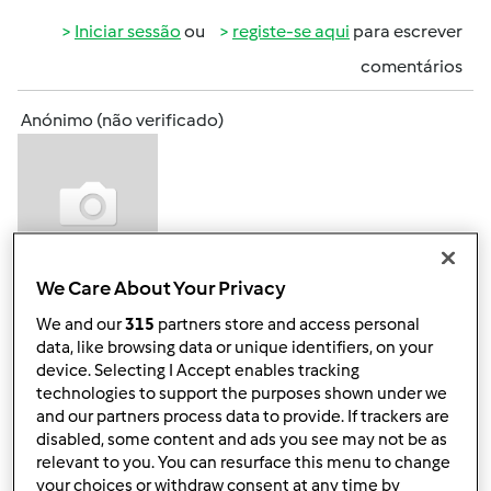
Iniciar sessão
ou
registe-se aqui
para escrever
comentários
Anónimo (não verificado)
We Care About Your Privacy
Ter, 2011-05-17 18:28
#3
We and our
315
partners store and access personal
Eu coloquei papel de aluminio mas a tampa da forma do
data, like browsing data or unique identifiers, on your
pudim não. Tem de se colocar papel aluminio e depois
device. Selecting I Accept enables tracking
tapar a forma com a respectiva tampa e de seguida
technologies to support the purposes shown under we
colocar a tampa da varoma também?
and our partners process data to provide. If trackers are
disabled, some content and ads you see may not be as
relevant to you. You can resurface this menu to change
Topo
your choices or withdraw consent at any time by