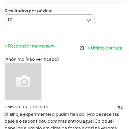
Resultados por página:
10
Responder mensagem
21 |
Última entrada
Anónimo (não verificado)
Dom, 2011-05-15 15:13
#1
Ola!hoje experimentei o pudim flan do livro de receitas
base e o sabor ficou bom mas entrou agua! Coloquei
papel de aluminio em cima da forma e cozi na varoma