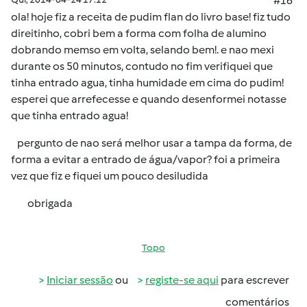
#16
ola! hoje fiz a receita de pudim flan do livro base! fiz tudo
direitinho, cobri bem a forma com folha de alumino
dobrando memso em volta, selando bem!. e nao mexi
durante os 50 minutos, contudo no fim verifiquei que
tinha entrado agua, tinha humidade em cima do pudim!
esperei que arrefecesse e quando desenformei notasse
que tinha entrado agua!
pergunto de nao será melhor usar a tampa da forma, de
forma a evitar a entrado de água/vapor? foi a primeira
vez que fiz e fiquei um pouco desiludida
obrigada
Topo
Iniciar sessão
ou
registe-se aqui
para escrever
comentários