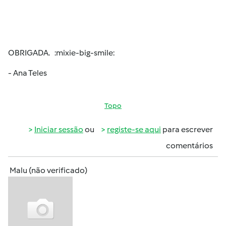
OBRIGADA. :mixie-big-smile:
- Ana Teles
Topo
Iniciar sessão
ou
registe-se aqui
para escrever
comentários
Malu (não verificado)