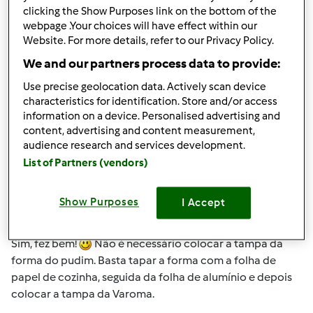
clicking the Show Purposes link on the bottom of the
Iniciar sessão
ou
registe-se aqui
para escrever
webpage .Your choices will have effect within our
Website. For more details, refer to our Privacy Policy.
comentários
We and our partners process data to provide:
Mixie (não verificado)
Use precise geolocation data. Actively scan device
characteristics for identification. Store and/or access
information on a device. Personalised advertising and
content, advertising and content measurement,
audience research and services development.
List of Partners (vendors)
Qua, 2011-05-18 17:58
#4
Show Purposes
I Accept
Olá Tânia,
Sim, fez bem!
Não é necessário colocar a tampa da
forma do pudim. Basta tapar a forma com a folha de
papel de cozinha, seguida da folha de alumínio e depois
colocar a tampa da Varoma.