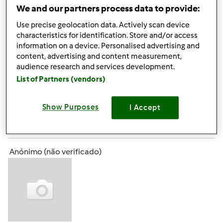
Ramazzotti, Fermipan, Vahiné) é fermento biológico ou
We and our partners process data to provide:
químico?
Use precise geolocation data. Actively scan device
characteristics for identification. Store and/or access
information on a device. Personalised advertising and
Obrigada
content, advertising and content measurement,
audience research and services development.
List of Partners (vendors)
Topo
Show Purposes
I Accept
Iniciar sessão
ou
registe-se aqui
para escrever
comentários
Anónimo (não verificado)