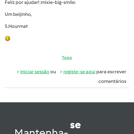
Feliz por ajudar! :mixie-big-smile:
Um beijinho,
S.Hourmat
Topo
Iniciar sessão
ou
registe-se aqui
para escrever
comentários
se
Mantenha-