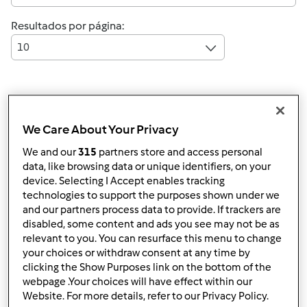
Resultados por página:
10
Responder mensagem
4 |
Última entrada
We Care About Your Privacy
Anónimo (não verificado)
We and our
315
partners store and access personal
data, like browsing data or unique identifiers, on your
device. Selecting I Accept enables tracking
technologies to support the purposes shown under we
and our partners process data to provide. If trackers are
disabled, some content and ads you see may not be as
relevant to you. You can resurface this menu to change
your choices or withdraw consent at any time by
Sáb, 2011-04-09 17:59
#1
clicking the Show Purposes link on the bottom of the
Boa tarde,
webpage .Your choices will have effect within our
Website. For more details, refer to our Privacy Policy.
Gostaria de saber se o fermento seco de padeiro (marcas