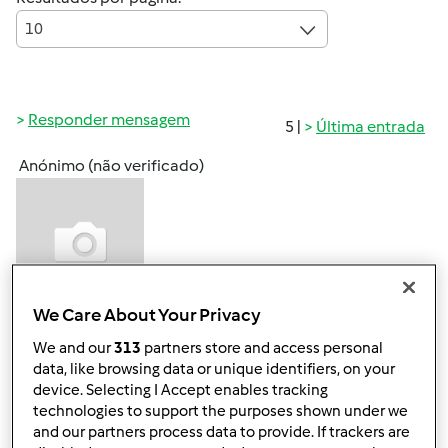
10
Responder mensagem
5 |
Última entrada
Anónimo (não verificado)
We Care About Your Privacy
Seg, 2011-01-10 15:57
#1
We and our
313
partners store and access personal
Tenho uma dúvida, no que diz respeito à balança da
data, like browsing data or unique identifiers, on your
minha bimby, pois penso que talvez não esteja calibrada
device. Selecting I Accept enables tracking
como deveria. Tenho reparado que, por vezes, a balança
technologies to support the purposes shown under we
não «reconhece» pequenas quantidades! Ontem, tinha
and our partners process data to provide. If trackers are