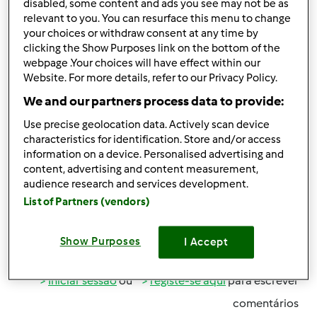
de colocar no copo 1500 g de água, mas
disabled, some content and ads you see may not be as
relevant to you. You can resurface this menu to change
simultaneamente com a balança medi o «Litro e meio»
your choices or withdraw consent at any time by
de água, pelo risco no copo (penúltimo). Ora 1500 g
clicking the Show Purposes link on the bottom of the
deveria (?) ser equivalente a 1,5 l, no entanto quanto a
webpage .Your choices will have effect within our
água já estava na linha dos 1,5 l, e a balança acusava
Website. For more details, refer to our Privacy Policy.
cerca de 1300 g. Isto é normal? (estava a fazer a receita
We and our partners process data to provide:
do esparguete) Eu fiz a pesagem sem a tampa do copo.
Pode ser assim? Ou será que a balança da minha Bimby
Use precise geolocation data. Actively scan device
não está calibrada como deveria? Ou será que só está
characteristics for identification. Store and/or access
information on a device. Personalised advertising and
calibrada com a tampa, mas assim penso não fazer
content, advertising and content measurement,
sentido! Obrigada.
audience research and services development.
List of Partners (vendors)
Show Purposes
I Accept
Topo
Iniciar sessão
ou
registe-se aqui
para escrever
comentários