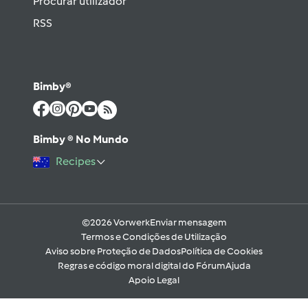
Procurar utilizador
RSS
Bimby®
Bimby ® No Mundo
Recipes
©2026 Vorwerk
Enviar mensagem
Termos e Condições de Utilização
Aviso sobre Proteção de Dados
Política de Cookies
Regras e código moral digital do Fórum
Ajuda
Apoio Legal