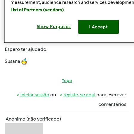
measurement, audience research and services developmen
Aqui no forum há uma receita de bombons com ovos
List of Partners (vendors)
moles, pode substituir os mesmos por frutos secos. O link
está aqui abaixo:
Show Purposes
I Accept
http://www.mundodereceitasbimby.com.pt/receitas/386
de-ovos-moles.html
Espero ter ajudado.
Susana
Topo
Iniciar sessão
ou
registe-se aqui
para escrever
comentários
Anónimo (não verificado)