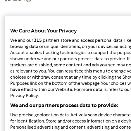
Patricia
We Care About Your Privacy
We and our
315
partners store and access personal data, lik
Topo
browsing data or unique identifiers, on your device. Selecting
Accept enables tracking technologies to support the purpo
Iniciar sessão
ou
registe-se aqui
para escrever
shown under we and our partners process data to provide. If
comentários
trackers are disabled, some content and ads you see may no
as relevant to you. You can resurface this menu to change y
choices or withdraw consent at any time by clicking the Sh
Sicaf (não verificado)
Purposes link on the bottom of the webpage .Your choices wi
have effect within our Website. For more details, refer to ou
Privacy Policy.
We and our partners process data to provide:
Use precise geolocation data. Actively scan device character
for identification. Store and/or access information on a devi
Personalised advertising and content, advertising and cont
Qua, 2010-12-15 15:27
#2