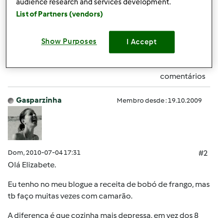
audience research and services development.
receita de bobó de camarão para fazer na bimby .
List of Partners (vendors)
Topo
Show Purposes
I Accept
Iniciar sessão
ou
registe-se aqui
para escrever
comentários
Gasparzinha
Membro desde : 19.10.2009
Dom, 2010-07-04 17:31
#2
Olá Elizabete.
Eu tenho no meu blogue a receita de bobó de frango, mas
tb faço muitas vezes com camarão.
A diferença é que cozinha mais depressa, em vez dos 8