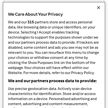
Resultados por página:
We Care About Your Privacy
10
We and our
315
partners store and access personal
data, like browsing data or unique identifiers, on your
device. Selecting I Accept enables tracking
technologies to support the purposes shown under we
Responder mensagem
3 |
Última entrada
and our partners process data to provide. If trackers are
disabled, some content and ads you see may not be as
Anónimo (não verificado)
relevant to you. You can resurface this menu to change
your choices or withdraw consent at any time by
clicking the Show Purposes link on the bottom of the
webpage .Your choices will have effect within our
Website. For more details, refer to our Privacy Policy.
We and our partners process data to provide:
Use precise geolocation data. Actively scan device
Sáb, 2010-07-03 19:43
#1
characteristics for identification. Store and/or access
Olá,
information on a device. Personalised advertising and
content, advertising and content measurement,
Sou novata na área e g ostaria saber se alguém tem