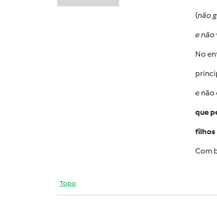
(
não 
e não 
No ent
princi
e não 
que p
filhos
Com b
Topo