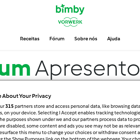
Receitas
Fórum
Sobre nós
Ajuda
rum
Apresent
 About Your Privacy
our
315
partners store and access personal data, like browsing dat
rs, on your device. Selecting I Accept enables tracking technologi
he purposes shown under we and our partners process data to prov
are disabled, some content and ads you see may not be as relevan
esurface this menu to change your choices or withdraw consent a
ar por:
Resultados por página:
ng the Show Purposes link on the bottom of the webpage .Your choi