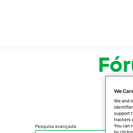
Passar para o conteúdo principal
Fó
We Care
We and 
identifie
support t
trackers 
You can r
Pesquisa avançada
Orden
by clicki