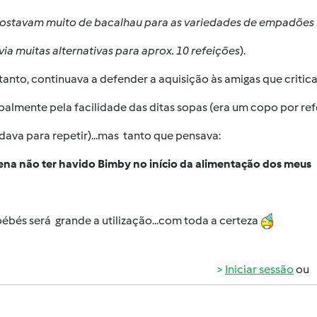
gostavam muito de bacalhau para
as
variedades de empadões
via muitas alternativas para aprox. 10 refeições
).
anto, continuava a defender a aquisição às amigas que critic
palmente pela facilidade das ditas sopas (era um copo por re
dava para repetir)...mas tanto que pensava:
ena não ter havido Bimby no início da alimentação dos meus
ébés será grande a utilização...com toda a certeza
Iniciar sessão
ou