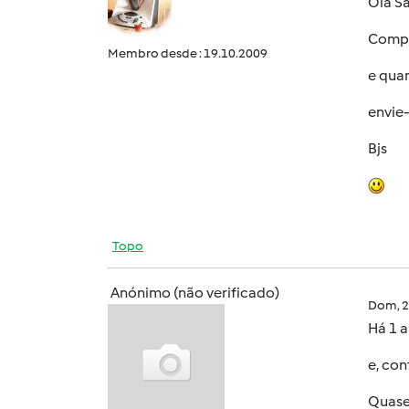
Olá S
Compe
Membro desde : 19.10.2009
e quan
envie
Bjs
Topo
Anónimo (não verificado)
Dom, 2
Há 1 
e, con
Quase 