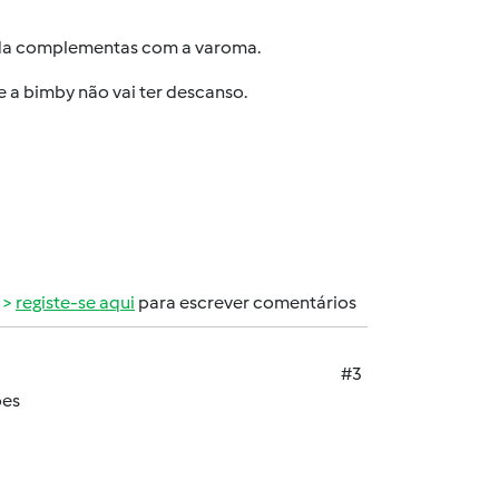
nda complementas com a varoma.
 a bimby não vai ter descanso.
registe-se aqui
para escrever comentários
#3
ões