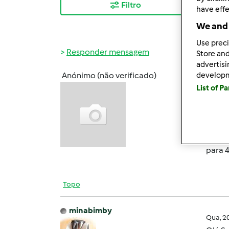
Filtro
Mais
have effe
We and 
Use preci
Responder mensagem
Store and
advertis
develop
Anónimo (não verificado)
Qua, 2
List of P
pessoa
de sa
para 
Topo
minabimby
Qua, 2