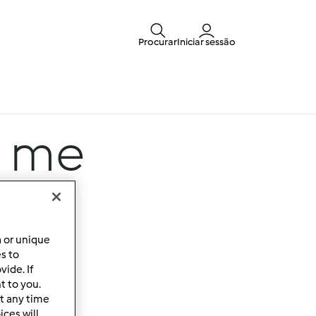
Procurar
Iniciar sessão
o me
a or unique
es to
ide. If
t to you.
t any time
ces will