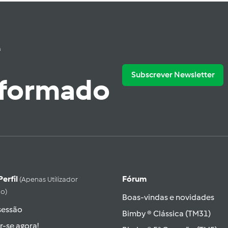
e
Subscrever Newsletter
nformado
Perfil
Fórum
(apenas Utilizador
do)
Boas-vindas e novidades
 sessão
Bimby ® Clássica (TM31)
r-se agora!