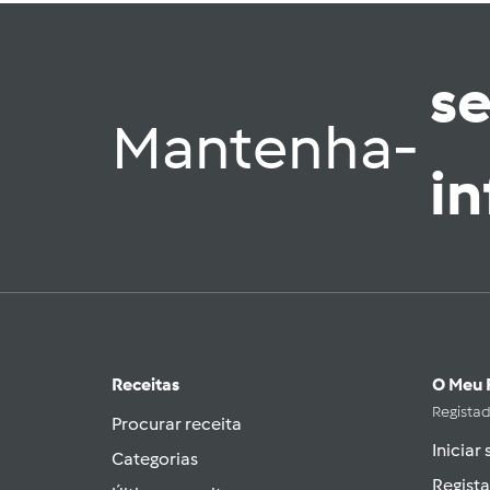
s
Mantenha-
i
Receitas
O Meu 
Regista
Procurar receita
Iniciar
Categorias
Regista