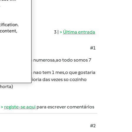
.
ification.
 content,
3 |
Última entrada
#1
enho uma familia numerosa,ao todo somos 7
m bebe que ainda nao tem 1 mes,o que gostaria
 vez que a maioria das vezes so cozinho
horta)
registe-se aqui
para escrever comentários
#2