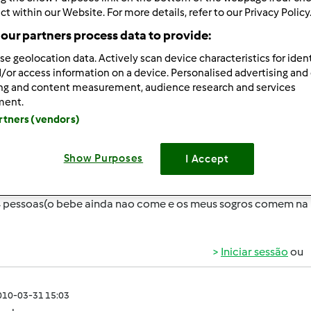
 Recentes
10
ct within our Website. For more details, refer to our Privacy Policy
our partners process data to provide:
se geolocation data. Actively scan device characteristics for ident
/or access information on a device. Personalised advertising and
ing and content measurement, audience research and services
ment.
010-03-31 14:25
artners (vendors)
ola a todas,não sou bimbolica mas ando temtada a tal,mas t
Show Purposes
I Accept
s,4 adultos,2 crianças com idade ente os 12 e os 6 anos ,e u
ber é se comprar a bimby assim com uma familia compensa,uma
4 pessoas(o bebe ainda nao come e os meus sogros comem na 
Iniciar sessão
ou
010-03-31 15:03