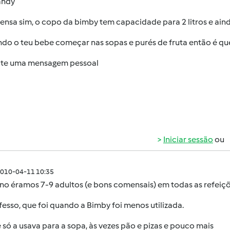
andy
nsa sim, o copo da bimby tem capacidade para 2 litros e ai
do o teu bebe começar nas sopas e purés de fruta então é que
-te uma mensagem pessoal
Iniciar sessão
ou
010-04-11 10:35
ano éramos 7-9 adultos (e bons comensais) em todas as refeiç
fesso, que foi quando a Bimby foi menos utilizada.
só a usava para a sopa, às vezes pão e pizas e pouco mais