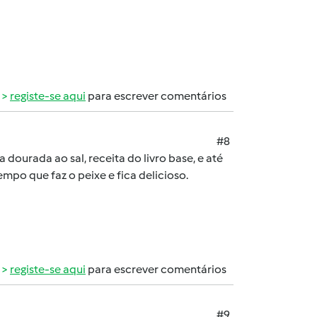
registe-se aqui
para escrever comentários
#8
dourada ao sal, receita do livro base, e até
po que faz o peixe e fica delicioso.
registe-se aqui
para escrever comentários
#9