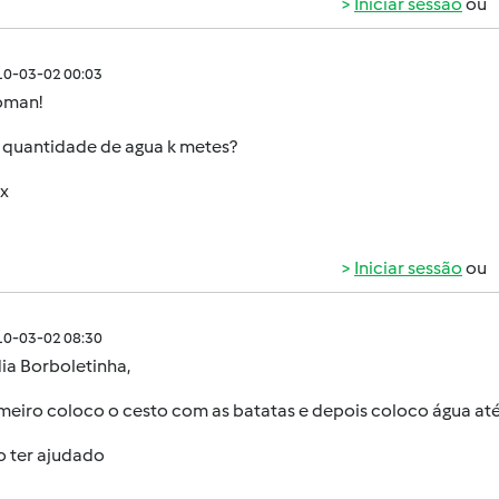
Iniciar sessão
ou
010-03-02 00:03
oman!
a quantidade de agua k metes?
ux
Iniciar sessão
ou
010-03-02 08:30
ia Borboletinha,
imeiro coloco o cesto com as batatas e depois coloco água at
o ter ajudado