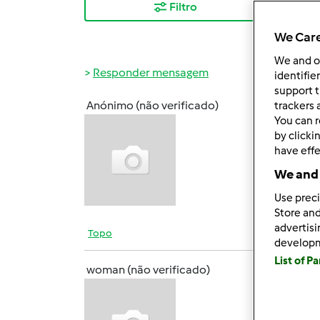
Filtro
Mais
We Care
We and 
Responder mensagem
identifie
support t
Anónimo (não verificado)
trackers 
Ter, 2
You can r
Sou no
by clicki
posta
have effe
We and 
Use preci
Store and
advertis
Topo
develop
List of P
woman (não verificado)
Ter, 2
Olá Te