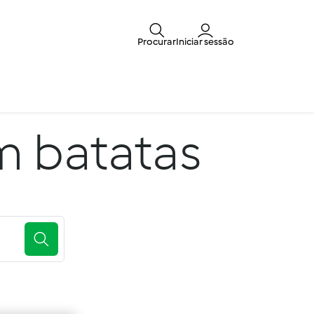
Procurar
Iniciar sessão
m batatas