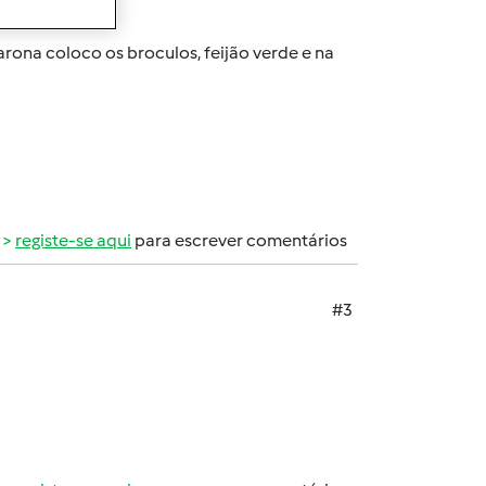
rona coloco os broculos, feijão verde e na
registe-se aqui
para escrever comentários
#3