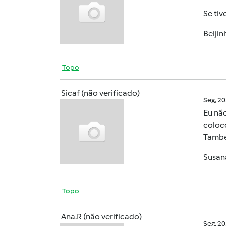
Se tiv
Beijin
Topo
Sicaf (não verificado)
Seg, 2
Eu não
coloc
També
Susa
Topo
Ana.R (não verificado)
Seg, 2