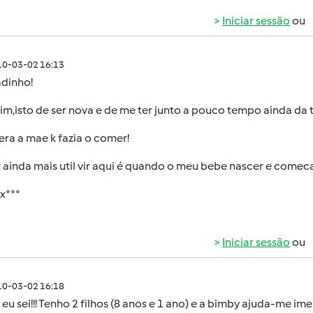
Iniciar sessão
ou
010-03-02 16:13
adinho!
 sim,isto de ser nova e de me ter junto a pouco tempo ainda da
era a mae k fazia o comer!
r ainda mais util vir aqui é quando o meu bebe nascer e comeca
x***
Iniciar sessão
ou
010-03-02 16:18
u sei!!! Tenho 2 filhos (8 anos e 1 ano) e a bimby ajuda-me i