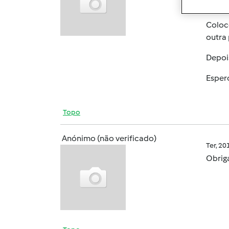
Eu faç
Coloco
outra 
Depoi
Esper
Topo
Anónimo (não verificado)
Ter, 2
Obrig