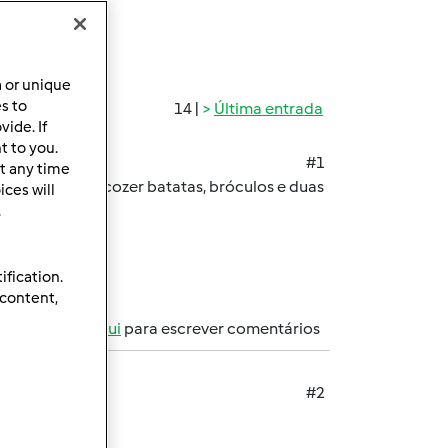
a or unique
es to
14 |
Última entrada
ide. If
t to you.
#1
t any time
 simples que é cozer batatas, bróculos e duas
ces will
.
ification.
 content,
registe-se aqui
para escrever comentários
#2