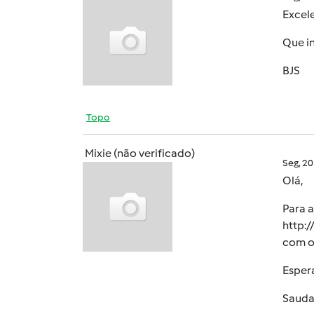
Excele
Que i
BJS
Topo
Mixie (não verificado)
Seg, 2
Olá,
Para a
http:
com o
Espera
Sauda