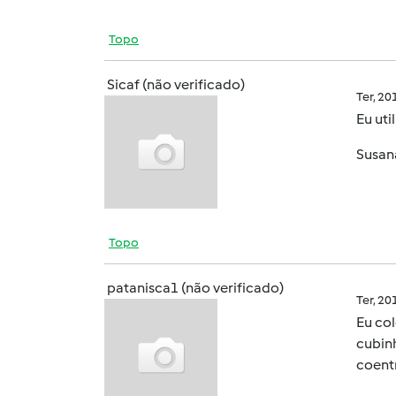
Topo
Sicaf (não verificado)
Ter, 2
Eu uti
Susa
Topo
patanisca1 (não verificado)
Ter, 2
Eu col
cubin
coent