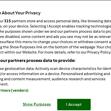
 Recentes
10
 About Your Privacy
our
315
partners store and access personal data, like browsing dat
rs, on your device. Selecting I Accept enables tracking technologi
he purposes shown under we and our partners process data to prov
are disabled, some content and ads you see may not be as relevan
010-02-09 11:43
esurface this menu to change your choices or withdraw consent a
vata e não consigo encontrar no livro base uma receita muito
ng the Show Purposes link on the bottom of the webpage .Your choi
s de garoupa na bimby.
ct within our Website. For more details, refer to our Privacy Policy
our partners process data to provide:
se geolocation data. Actively scan device characteristics for ident
/or access information on a device. Personalised advertising and
ing and content measurement, audience research and services
Iniciar sessão
ou
ment.
artners (vendors)
010-02-09 13:52
resa,
Show Purposes
I Accept