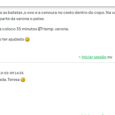
o quase todos os fins de semana esse tipo de prato.
 as batatas ,o ovo e a cenoura no cesto dentro do copo. Na va
parte da varona o peixe.
s coloco 35 minutos
temp. varona.
o ter ajudado
Iniciar sessão
ou
010-02-09 14:35
ada. Teresa