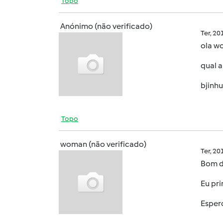
Topo
Anónimo (não verificado)
Ter, 2
ola w
qual 
bjinh
Topo
woman (não verificado)
Ter, 2
Bom d
Eu pr
Esper