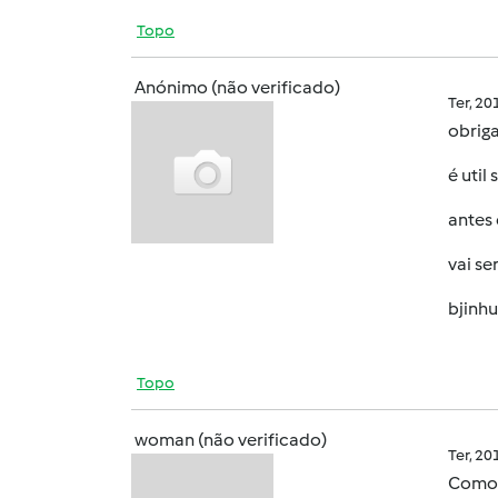
Topo
Anónimo (não verificado)
Ter, 2
obrig
é util
antes 
vai se
bjinhu
Topo
woman (não verificado)
Ter, 2
Como e