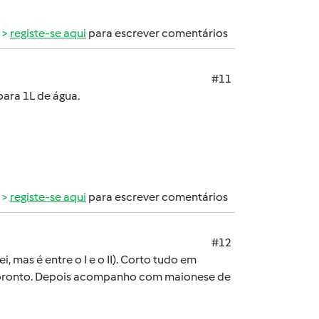
registe-se aqui
para escrever comentários
#11
ara 1L de água.
registe-se aqui
para escrever comentários
#12
 mas é entre o I e o II). Corto tudo em
tá pronto. Depois acompanho com maionese de