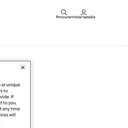
Procurar
Iniciar sessão
a or unique
es to
ide. If
t to you.
t any time
ces will
.