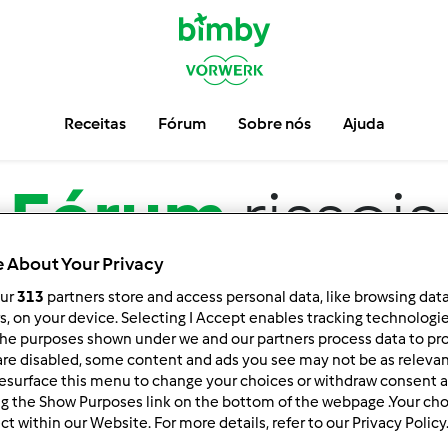
Receitas
Fórum
Sobre nós
Ajuda
Fórum
rissois
 About Your Privacy
our
313
partners store and access personal data, like browsing dat
rs, on your device. Selecting I Accept enables tracking technologi
he purposes shown under we and our partners process data to prov
are disabled, some content and ads you see may not be as relevan
esurface this menu to change your choices or withdraw consent a
ng the Show Purposes link on the bottom of the webpage .Your choi
ct within our Website. For more details, refer to our Privacy Policy
ar por:
Resultados por página: