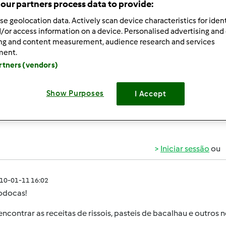
our partners process data to provide:
 Recentes
10
se geolocation data. Actively scan device characteristics for ident
/or access information on a device. Personalised advertising and
ing and content measurement, audience research and services
ment.
artners (vendors)
010-01-10 16:28
Show Purposes
I Accept
a
saber se ja ha receitas para rissois de camarao ,carne e ba
Iniciar sessão
ou
010-01-11 16:02
odocas!
ncontrar as receitas de rissois, pasteis de bacalhau e outros no