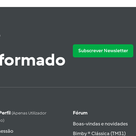
e
Subscrever Newsletter
nformado
Perfil
Fórum
(apenas Utilizador
do)
Boas-vindas e novidades
 sessão
Bimby ® Clássica (TM31)