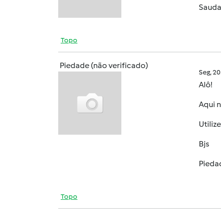
Sauda
Topo
Piedade (não verificado)
Seg, 2
Alô!
Aqui n
Utiliz
Bjs
Pieda
Topo