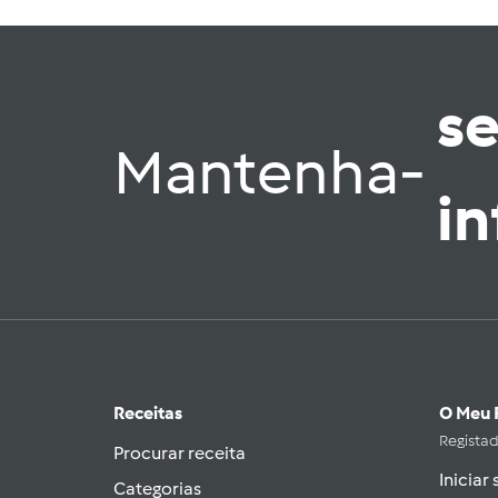
s
Mantenha-
i
Receitas
O Meu 
Regista
Procurar receita
Iniciar
Categorias