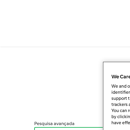
Passar para o conteúdo principal
We Care
We and 
identifie
support t
trackers 
You can r
by clicki
have effe
Pesquisa avançada
Orden