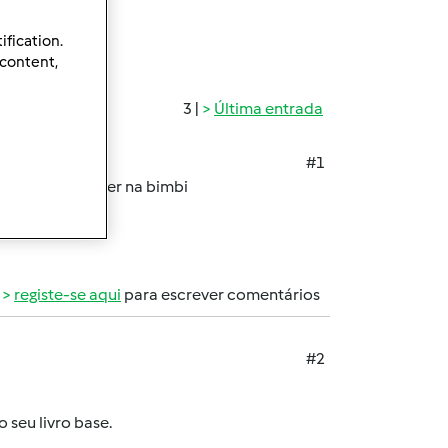
ification.
 content,
3 |
Última entrada
#1
calhau para fazer na bimbi
registe-se aqui
para escrever comentários
#2
 seu livro base.