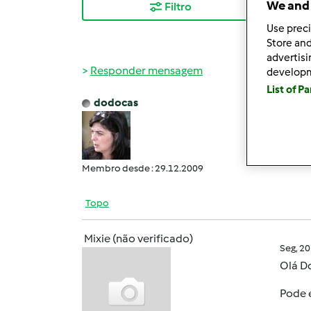
We and 
Filtro
Mais
Use preci
Store and
advertis
Responder mensagem
develop
List of P
dodocas
Dom, 2
queri
Membro desde : 29.12.2009
Topo
Mixie (não verificado)
Seg, 2
Olá D
Pode e