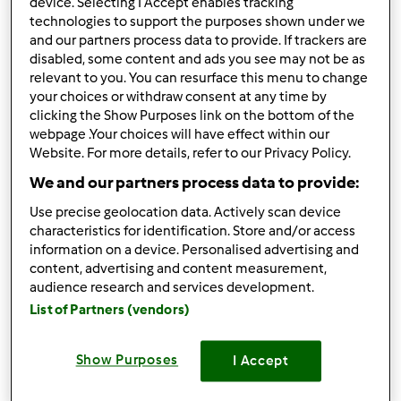
recipiente e depois voltar a por no copo para poder
device. Selecting I Accept enables tracking
technologies to support the purposes shown under we
pesar outra vez.
and our partners process data to provide. If trackers are
A balança é desactivada passados alguns minutos?
disabled, some content and ads you see may not be as
relevant to you. You can resurface this menu to change
Obrigada.
your choices or withdraw consent at any time by
clicking the Show Purposes link on the bottom of the
webpage .Your choices will have effect within our
Website. For more details, refer to our Privacy Policy.
Topo
We and our partners process data to provide:
Iniciar sessão
ou
registe-se aqui
para escrever
Use precise geolocation data. Actively scan device
comentários
characteristics for identification. Store and/or access
information on a device. Personalised advertising and
Gasparzinha
content, advertising and content measurement,
Membro desde : 19.10.2009
audience research and services development.
List of Partners (vendors)
Show Purposes
I Accept
Sáb, 2009-12-12 23:15
#2
Maria Inês, provavelmente a máquina desligou-se e ficou