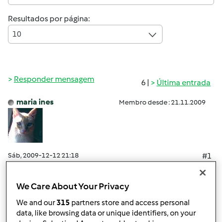
Resultados por página:
10
Responder mensagem
6 |
Última entrada
maria ines
Membro desde : 21.11.2009
Sáb, 2009-12-12 21:18
#1
Estava eu a descascar abóbora, e a colocá-la no copo no
modo balança, quando, passados 1 ou 2 minutos o modo
We Care About Your Privacy
balança foi desactivado.
We and our
315
partners store and access personal
Concluindo, tive de tirar a abóbora do copo para outro
data, like browsing data or unique identifiers, on your