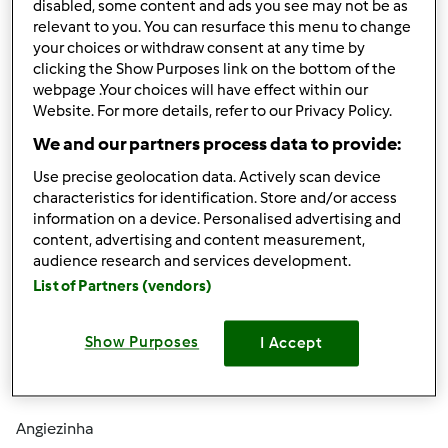
disabled, some content and ads you see may not be as
relevant to you. You can resurface this menu to change
your choices or withdraw consent at any time by
sou a mais recente bimbólica, e tenho algumas questões.
clicking the Show Purposes link on the bottom of the
webpage .Your choices will have effect within our
A primeira das quais prende-se com a forma como
Website. For more details, refer to our Privacy Policy.
devemos fazer o arroz como acompanhamento.
We and our partners process data to provide:
Imaginem por exemplo que quero fazer uns bifinhos com
Use precise geolocation data. Actively scan device
cogumelos com arroz a acompanhar, como deverei
characteristics for identification. Store and/or access
fazer?
information on a device. Personalised advertising and
content, advertising and content measurement,
Em separado? Dá para fazer em simultâneo? Como? Que
audience research and services development.
tipo de arroz é mais adequado para a bimby?
List of Partners (vendors)
Show Purposes
I Accept
Beijinhos e obrigada pela ajuda,
Angiezinha