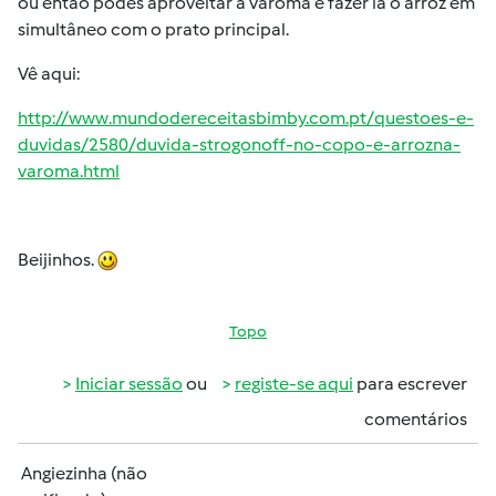
ou então podes aproveitar a varoma e fazer lá o arroz em
simultâneo com o prato principal.
Vê aqui:
http://www.mundodereceitasbimby.com.pt/questoes-e-
duvidas/2580/duvida-strogonoff-no-copo-e-arrozna-
varoma.html
Beijinhos.
Topo
Iniciar sessão
ou
registe-se aqui
para escrever
comentários
Angiezinha (não