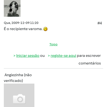
Qua, 2009-12-09 11:20
#4
É o recipiente varoma.
Topo
Iniciar sessão
ou
registe-se aqui
para escrever
comentários
Angiezinha (não
verificado)