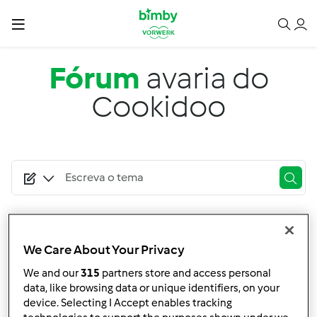
Passar para o conteúdo principal
Fórum
avaria do
Cookidoo
Pesquisa avançada
We Care About Your Privacy
Filtro
We and our
315
partners store and access personal
Ordenar por:
data, like browsing data or unique identifiers, on your
device. Selecting I Accept enables tracking
Mais Recentes