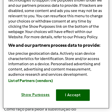
technologies to support the purposes shown under we
and our partners process data to provide. If trackers are
Resultados por página:
disabled, some content and ads you see may not be as
relevant to you. You can resurface this menu to change
10
your choices or withdraw consent at any time by
clicking the Show Purposes link on the bottom of the
webpage .Your choices will have effect within our
Website. For more details, refer to our Privacy Policy.
Responder mensagem
1 |
Última entrada
We and our partners process data to provide:
An0quinhas
Membro desde : 15.12.2015
Use precise geolocation data. Actively scan device
characteristics for identification. Store and/or access
information on a device. Personalised advertising and
content, advertising and content measurement,
audience research and services development.
List of Partners (vendors)
Seg, 2025-09-08 18:08
#1
Show Purposes
I Accept
Boa tarde
Como faço para pedir a substituição do