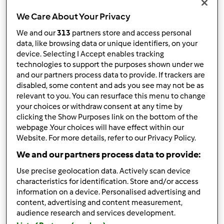
We Care About Your Privacy
Resultados por página:
We and our
313
partners store and access personal
10
data, like browsing data or unique identifiers, on your
device. Selecting I Accept enables tracking
technologies to support the purposes shown under we
and our partners process data to provide. If trackers are
Responder mensagem
3 |
Última entrada
disabled, some content and ads you see may not be as
relevant to you. You can resurface this menu to change
Janica (não verificado)
your choices or withdraw consent at any time by
clicking the Show Purposes link on the bottom of the
webpage .Your choices will have effect within our
Website. For more details, refer to our Privacy Policy.
We and our partners process data to provide:
Use precise geolocation data. Actively scan device
characteristics for identification. Store and/or access
Qua, 2009-12-02 17:39
#1
information on a device. Personalised advertising and
Olá, alguém sabe se é possível fazer leite de Aveia na
content, advertising and content measurement,
Bimby. Como se pode fazer Tofu e soja.... Obrigada.
audience research and services development.