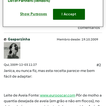
List of Partners (vendors)
Topo
Show Purposes
I Accept
Iniciar sessão
ou
registe-se aqui
para escrever
comentários
Gasparzinha
Membro desde : 19.10.2009
Qui, 2009-12-03 11:27
#2
Janica, eu nunca fiz, mas esta receita parece-me bem
fácil de adaptar:
Leite de Aveia
Fonte:
www.eurooscar.com
Pôr de molho a
quantia desejada de aveia (em grão e não em flocos), no