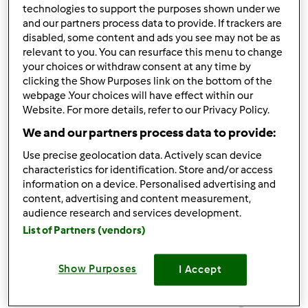
technologies to support the purposes shown under we
10
and our partners process data to provide. If trackers are
disabled, some content and ads you see may not be as
relevant to you. You can resurface this menu to change
your choices or withdraw consent at any time by
clicking the Show Purposes link on the bottom of the
Responder mensagem
1 |
Última entrada
webpage .Your choices will have effect within our
Website. For more details, refer to our Privacy Policy.
Anónimo (não verificado)
We and our partners process data to provide:
Use precise geolocation data. Actively scan device
characteristics for identification. Store and/or access
information on a device. Personalised advertising and
content, advertising and content measurement,
audience research and services development.
Ter, 2009-12-01 19:48
#1
List of Partners (vendors)
Show Purposes
I Accept
Aqui estou eu neste fórum da nossa menina.
Espero encontrar por aqui caras conhecidas