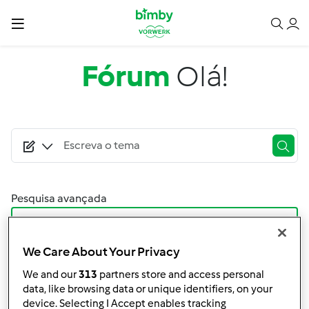
Passar para o conteúdo principal
Fórum
Olá!
Pesquisa avançada
Filtro
We Care About Your Privacy
Ordenar por:
Mais Recentes
We and our
313
partners store and access personal
data, like browsing data or unique identifiers, on your
device. Selecting I Accept enables tracking
Resultados por página: