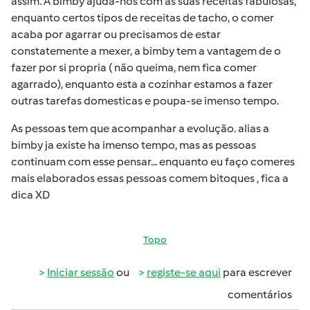
assim. A bimby ajuda-nos com as suas receitas fabulosas,
enquanto certos tipos de receitas de tacho, o comer
acaba por agarrar ou precisamos de estar
constatemente a mexer, a bimby tem a vantagem de o
fazer por si propria ( não queima, nem fica comer
agarrado), enquanto esta a cozinhar estamos a fazer
outras tarefas domesticas e poupa-se imenso tempo.
As pessoas tem que acompanhar a evolução. alias a
bimby ja existe ha imenso tempo, mas as pessoas
continuam com esse pensar... enquanto eu faço comeres
mais elaborados essas pessoas comem bitoques , fica a
dica XD
Topo
Iniciar sessão
ou
registe-se aqui
para escrever
comentários