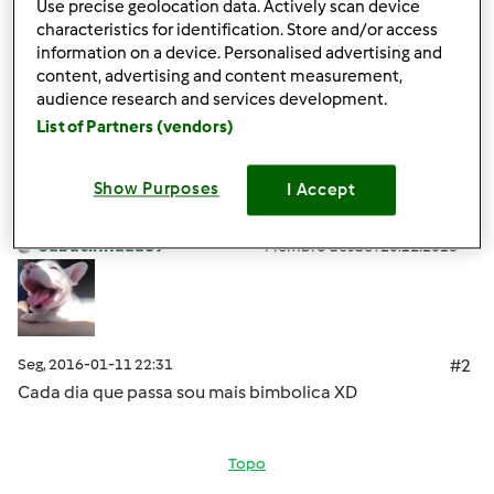
Use precise geolocation data. Actively scan device
characteristics for identification. Store and/or access
Bons cozinhados
information on a device. Personalised advertising and
content, advertising and content measurement,
audience research and services development.
Topo
List of Partners (vendors)
Iniciar sessão
ou
registe-se aqui
para escrever
Show Purposes
I Accept
comentários
Cabacinhaaa89
Membro desde : 20.12.2015
Seg, 2016-01-11 22:31
#2
Cada dia que passa sou mais bimbolica XD
Topo