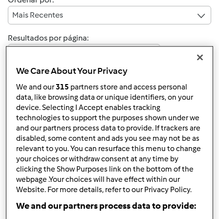
Mais Recentes
Resultados por página:
10
We Care About Your Privacy
We and our
315
partners store and access personal
data, like browsing data or unique identifiers, on your
Responder mensagem
4 |
Última entrada
device. Selecting I Accept enables tracking
technologies to support the purposes shown under we
MJMDS
Membro desde : 19.04.2016
and our partners process data to provide. If trackers are
disabled, some content and ads you see may not be as
relevant to you. You can resurface this menu to change
your choices or withdraw consent at any time by
clicking the Show Purposes link on the bottom of the
Ter, 2016-12-27 11:54
#1
webpage .Your choices will have effect within our
Olá a todos, concordo demorei a decidir a compra mas
Website. For more details, refer to our Privacy Policy.
agora sou MEGA fã
We and our partners process data to provide: